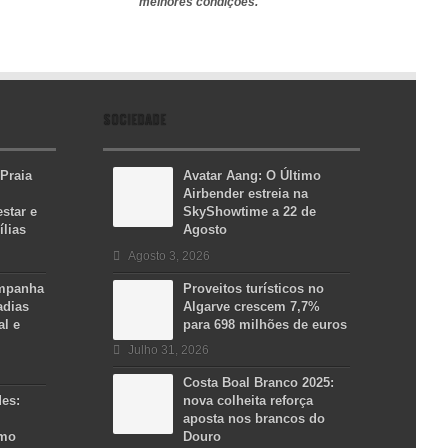
melhores condições.
SOCIEDADE
 Praia
Avatar Aang: O Último
Airbender estreia na
star e
SkyShowtime a 22 de
ílias
Agosto
Agosto 3, 2026
ampanha
Proveitos turísticos no
adias
Algarve crescem 7,7%
al e
para 698 milhões de euros
Julho 31, 2026
Costa Boal Branco 2025:
des:
nova colheita reforça
aposta nos brancos do
smo
Douro