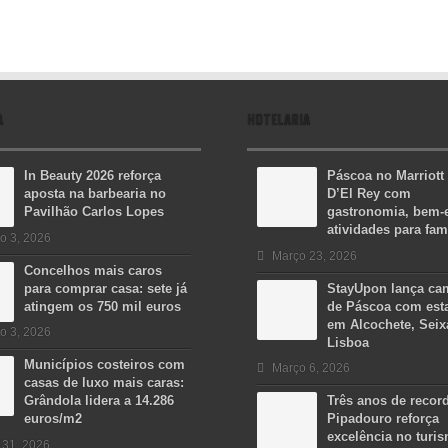
A
HOTELARIA
In Beauty 2026 reforça
Páscoa no Marriott
aposta na barbearia no
D’El Rey com
Pavilhão Carlos Lopes
gastronomia, bem-e
atividades para fam
o 3, 2026
Março 23, 2026
Concelhos mais caros
para comprar casa: sete já
StayUpon lança c
atingem os 750 mil euros
de Páscoa com est
em Alcochete, Seix
o 3, 2026
Lisboa
Municípios costeiros com
Março 6, 2026
casas de luxo mais caras:
Grândola lidera a 14.286
Três anos de recor
euros/m2
Pipadouro reforça
excelência no turi
 31, 2026