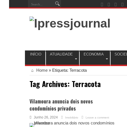
INÍCIO
ATUALIDADE
ECONOMIA
SOCIE
Home
»
Etiqueta:
Terracota
Tag Archives:
Terracota
Vilamoura anuncia dois novos
condomínios privados
Junho 26, 2024
Imobiliário
Leave a comment