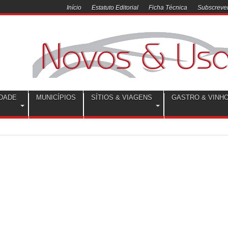
Início
Estatuto Editorial
Ficha Técnica
Subscrever
DADE
MUNICÍPIOS
SÍTIOS & VIAGENS
GASTRO & VINH