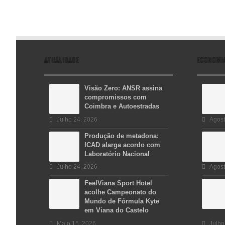
ATUALIDADE
ECONOMI
Visão Zero: ANSR assina
compromissos com
Coimbra e Autoestradas
Julho 24, 2026
Agost
Produção de metadona:
ICAD alarga acordo com
Laboratório Nacional
Julho 24, 2026
Agost
FeelViana Sport Hotel
acolhe Campeonato do
Mundo de Fórmula Kyte
em Viana do Castelo
Maio 15, 2026
Julho