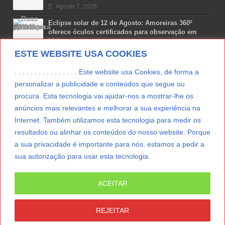
Agosto 7, 2026
Eclipse solar de 12 de Agosto: Amoreiras 360º
oferece óculos certificados para observação em
Lisboa
ESTE WEBSITE USA COOKIES
Agosto 7, 2026
Lua Afonso vence prémio internacional de liderança
. . . . . . . . . . . . . . . . Este website usa Cookies, de forma a
em engenharia espacial nos EUA
personalizar a publicidade e conteúdos que segue ou
Agosto 7, 2026
procura. Esta tecnologia vai ajudar-nos a mostrar-lhe os
anúncios mais relevantes e melhorar a sua experiência na
Preparar o carro para as férias de Verão
Internet. Também utilizamos esta tecnologia para medir os
Agosto 5, 2026
resultados ou alinhar os conteúdos do nosso website. Porque
a sua privacidade é importante para nós, estamos a pedir a
sua autorização para usar esta tecnologia.
LER MAIS
ACEITAR
© Copyright 2012/2026 IpressJournal, Direitos
Reservados. |
Estatuto Editorial
|
Ficha Técnica
|
REJEITAR
CONTATO
|
SUBSCREVER NEWSLETTER
|
SpringParty
|
Suporte Técnico
|