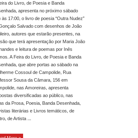
eira do Livro, de Poesia e Banda
enhada, apresenta no próximo sábado
) às 17:00, o livro de poesia “Outra Nudez”
Gonçalo Salvado com desenhos de João
ileiro, autores que estarão presentes, na
são que terá apresentação por Maria João
nandes e leitura de poemas por Inês
os. A Feira do Livro, de Poesia e Banda
enhada, que abre portas ao sábado na
lherme Cossoul de Campolide, Rua
fessor Sousa da Câmara, 156 em
polide, nas Amoreiras, apresenta
postas diversificadas ao público, nas
as da Prosa, Poesia, Banda Desenhada,
istas literárias e Livros temáticos, de
ro, de Artista ...
ad More »