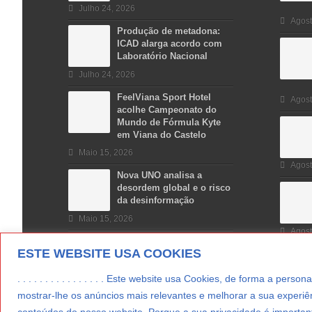
Julho 24, 2026
Agost
Produção de metadona:
ICAD alarga acordo com
Laboratório Nacional
Julho 24, 2026
FeelViana Sport Hotel
Agost
acolhe Campeonato do
Mundo de Fórmula Kyte
em Viana do Castelo
Maio 15, 2026
Agost
Nova UNO analisa a
desordem global e o risco
da desinformação
Maio 15, 2026
Agost
ESTE WEBSITE USA COOKIES
. . . . . . . . . . . . . . . . Este website usa Cookies, de forma a p
mostrar-lhe os anúncios mais relevantes e melhorar a sua experiên
conteúdos do nosso website. Porque a sua privacidade é important