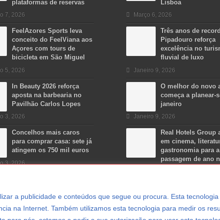
plataformas de reservas
Lisboa
o 7, 2026
Março 6, 2026
FeelAzores Sports leva
Três anos de recor
conceito do FeelViana aos
Pipadouro reforça
Açores com tours de
excelência no turi
bicicleta em São Miguel
fluvial de luxo
o 5, 2026
Janeiro 9, 2026
In Beauty 2026 reforça
O melhor do novo 
aposta na barbearia no
começa a planear-
Pavilhão Carlos Lopes
janeiro
o 3, 2026
Janeiro 9, 2026
Concelhos mais caros
Real Hotels Group 
para comprar casa: sete já
em cinema, literatu
atingem os 750 mil euros
gastronomia para a
passagem de ano 
o 3, 2026
Algarve
Dezembro 15, 2025
ersonalizar a publicidade e conteúdos que segue ou procura. Esta tecnologi
cia na Internet. Também utilizamos esta tecnologia para medir os resu
e para nós, estamos a pedir a sua autorização para usar esta tecnolo