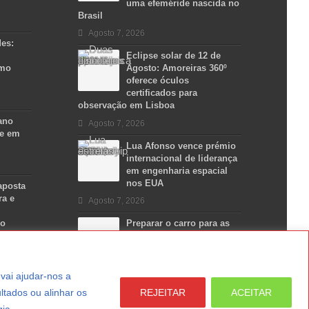
uma efeméride nascida no
Brasil
Agosto 7, 2026
des:
Eclipse solar de 12 de
smo
Agosto: Amoreiras 360º
oferece óculos
certificados para
observação em Lisboa
ano
Agosto 7, 2026
se em
Lua Afonso vence prémio
internacional de liderança
em engenharia espacial
nos EUA
aposta
ra e
Agosto 7, 2026
no
Preparar o carro para as
férias de Verão
Agosto 5, 2026
a vai ajudar-nos a
ltados ou alinhar os
REJEITAR
ACEITAR
gia.
LER MAIS