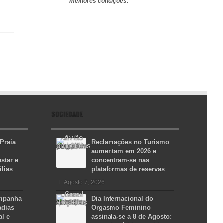
melhores condições.
SOCIEDADE
 Praia
Reclamações no Turismo
aumentam em 2026 e
star e
concentram-se nas
ílias
plataformas de reservas
Agosto 7, 2026
ampanha
Dia Internacional do
adias
Orgasmo Feminino
al e
assinala-se a 8 de Agosto: