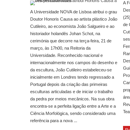
A F
Des
A Universidade NOVA de Lisboa atribui o grau
(25
Doutor Honoris Causa ao artista plástico João
de 
Cutileiro, ao economista João Salgueiro e ao
Cut
historiador holandês Johan Schot, na
ses
cerimónia que decorre na terça-feira, 21 de
Fer
março, às 17h00, na Reitoria da
Ram
Universidade. Reconhecido nacional e
Des
internacionalmente nos campos do desenho e
Gui
da escultura, João Cutileiro estabeleceu-se
Pro
inicialmente em Londres tendo regressado a
Cam
Portugal depois da criação das primeiras
pro
esculturas articuladas e de iniciar o trabalho
áre
da pedra por meios mecânicos. Na sua obra
Rev
encontra-se a perfeita ligação entre a Arte e a
Teat
Ciência Morfológica, sendo considerado uma
referência para a nova ...
Re