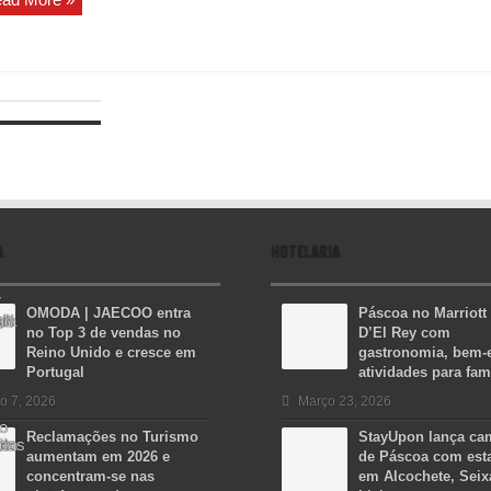
A
HOTELARIA
OMODA | JAECOO entra
Páscoa no Marriott
no Top 3 de vendas no
D’El Rey com
Reino Unido e cresce em
gastronomia, bem-e
Portugal
atividades para fam
o 7, 2026
Março 23, 2026
Reclamações no Turismo
StayUpon lança c
aumentam em 2026 e
de Páscoa com est
concentram-se nas
em Alcochete, Seix