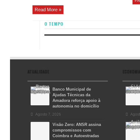
Read More »
O TEMPO
ATUALIDADE
ECONOMI
Banco Municipal de
Ajudas Técnicas da
Amadora reforça apoio à
autonomia no domicílio
Agosto 7, 2026
Agost
Visão Zero: ANSR assina
compromissos com
Coimbra e Autoestradas