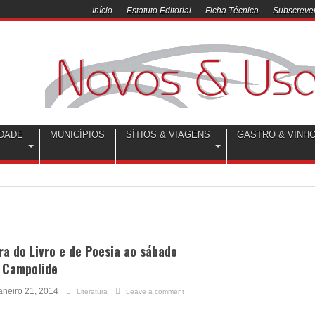
Início
Estatuto Editorial
Ficha Técnica
Subscrever
DADE
MUNICÍPIOS
SÍTIOS & VIAGENS
GASTRO & VINH
ra do Livro e de Poesia ao sábado
 Campolide
aneiro 21, 2014
Literatura
Leave a comment