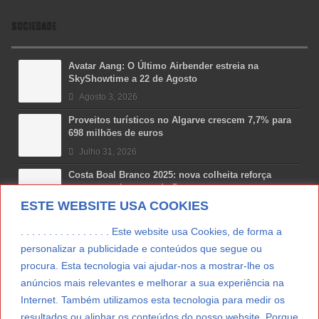
SOCIEDADE
Avatar Aang: O Último Airbender estreia na
SkyShowtime a 22 de Agosto
Agosto 3, 2026
Proveitos turísticos no Algarve crescem 7,7% para
698 milhões de euros
Julho 31, 2026
Costa Boal Branco 2025: nova colheita reforça
aposta nos brancos do Douro
ESTE WEBSITE USA COOKIES
Julho 29, 2026
Novas 7 Maravilhas de Portugal: Setúbal recebe
. . . . . . . . . . . . . . . . Este website usa Cookies, de forma a
final regional da Grande Lisboa
personalizar a publicidade e conteúdos que segue ou
Julho 29, 2026
procura. Esta tecnologia vai ajudar-nos a mostrar-lhe os
anúncios mais relevantes e melhorar a sua experiência na
Vitamina D: o paradoxo dos portugueses
Internet. Também utilizamos esta tecnologia para medir os
Julho 24, 2026
resultados ou alinhar os conteúdos do nosso website. Porque