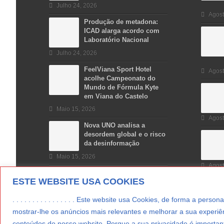
Julho 24, 2026
Agost
Produção de metadona:
ICAD alarga acordo com
Laboratório Nacional
Julho 24, 2026
FeelViana Sport Hotel
Agost
acolhe Campeonato do
Mundo de Fórmula Kyte
em Viana do Castelo
Maio 15, 2026
Agost
Nova UNO analisa a
desordem global e o risco
da desinformação
Maio 15, 2026
Agost
ESTE WEBSITE USA COOKIES
. . . . . . . . . . . . . . . . Este website usa Cookies, de forma a p
mostrar-lhe os anúncios mais relevantes e melhorar a sua experiên
conteúdos do nosso website. Porque a sua privacidade é important