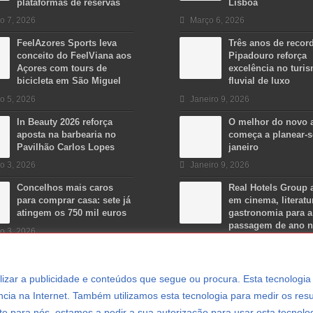
plataformas de reservas
Lisboa
o 7, 2026
Março 6, 2026
FeelAzores Sports leva
Três anos de recor
conceito do FeelViana aos
Pipadouro reforça
Açores com tours de
excelência no turi
bicicleta em São Miguel
fluvial de luxo
o 5, 2026
Janeiro 9, 2026
In Beauty 2026 reforça
O melhor do novo 
aposta na barbearia no
começa a planear-
Pavilhão Carlos Lopes
janeiro
o 3, 2026
Janeiro 9, 2026
Concelhos mais caros
Real Hotels Group 
para comprar casa: sete já
em cinema, literatu
atingem os 750 mil euros
gastronomia para a
passagem de ano 
o 3, 2026
Algarve
Dezembro 15, 2025
ersonalizar a publicidade e conteúdos que segue ou procura. Esta tecnologi
cia na Internet. Também utilizamos esta tecnologia para medir os resu
e para nós, estamos a pedir a sua autorização para usar esta tecnolo