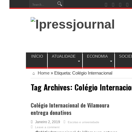
INÍCIO
ATUALIDADE
ECONOMIA
SOCIE
Home
»
Etiqueta:
Colégio Internacional
Tag Archives:
Colégio Internacio
Colégio Internacional de Vilamoura
entrega donativos
Janeiro 2, 2019
Escolas e universidade
Leave a comment