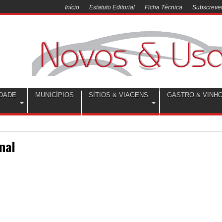
Início
Estatuto Editorial
Ficha Técnica
Subscrever
DADE
MUNICÍPIOS
SÍTIOS & VIAGENS
GASTRO & VINH
nal