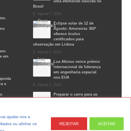
uma efeméride nascida no
Brasil
Agosto 7, 2026
des:
Eclipse solar de 12 de
smo
Agosto: Amoreiras 360º
oferece óculos
certificados para
observação em Lisboa
ano
Agosto 7, 2026
se em
Lua Afonso vence prémio
internacional de liderança
em engenharia espacial
nos EUA
aposta
ra e
Agosto 7, 2026
no
Preparar o carro para as
férias de Verão
Agosto 5, 2026
a vai ajudar-nos a
ltados ou alinhar os
REJEITAR
ACEITAR
gia.
LER MAIS