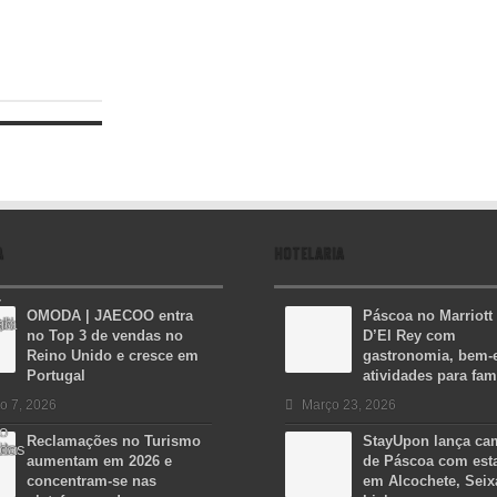
A
HOTELARIA
OMODA | JAECOO entra
Páscoa no Marriott
no Top 3 de vendas no
D’El Rey com
Reino Unido e cresce em
gastronomia, bem-e
Portugal
atividades para fam
o 7, 2026
Março 23, 2026
Reclamações no Turismo
StayUpon lança c
aumentam em 2026 e
de Páscoa com est
concentram-se nas
em Alcochete, Seix