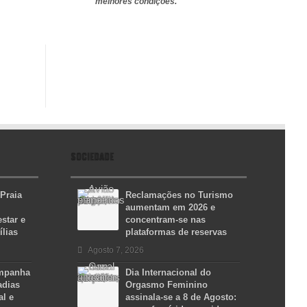
melhores condições.
SOCIEDADE
 Praia
Reclamações no Turismo
aumentam em 2026 e
star e
concentram-se nas
ílias
plataformas de reservas
Agosto 7, 2026
ampanha
Dia Internacional do
adias
Orgasmo Feminino
al e
assinala-se a 8 de Agosto: