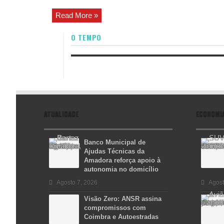
Read More »
O TEMPO
ATUALIDADE
ECONOMI
Banco Municipal de
Ajudas Técnicas da
Amadora reforça apoio à
autonomia no domicílio
Agosto 7, 2026
Agost
Visão Zero: ANSR assina
compromissos com
Coimbra e Autoestradas