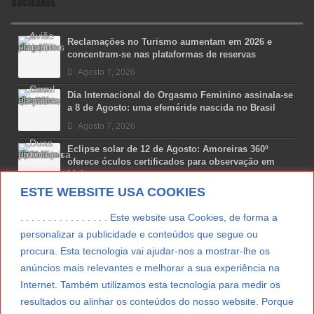
SOCIEDADE
Reclamações no Turismo aumentam em 2026 e
concentram-se nas plataformas de reservas
Agosto 7, 2026
Dia Internacional do Orgasmo Feminino assinala-se
a 8 de Agosto: uma efeméride nascida no Brasil
Agosto 7, 2026
Eclipse solar de 12 de Agosto: Amoreiras 360º
oferece óculos certificados para observação em
Lisboa
ESTE WEBSITE USA COOKIES
Agosto 7, 2026
Lua Afonso vence prémio internacional de liderança
. . . . . . . . . . . . . . . . Este website usa Cookies, de forma a
em engenharia espacial nos EUA
personalizar a publicidade e conteúdos que segue ou
Agosto 7, 2026
procura. Esta tecnologia vai ajudar-nos a mostrar-lhe os
anúncios mais relevantes e melhorar a sua experiência na
Preparar o carro para as férias de Verão
Internet. Também utilizamos esta tecnologia para medir os
Agosto 5, 2026
resultados ou alinhar os conteúdos do nosso website. Porque