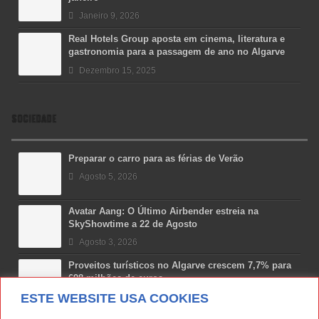
Janeiro 9, 2026
Real Hotels Group aposta em cinema, literatura e
gastronomia para a passagem de ano no Algarve
Dezembro 15, 2025
SOCIEDADE
Preparar o carro para as férias de Verão
Agosto 5, 2026
Avatar Aang: O Último Airbender estreia na
SkyShowtime a 22 de Agosto
Agosto 3, 2026
Proveitos turísticos no Algarve crescem 7,7% para
698 milhões de euros
ESTE WEBSITE USA COOKIES
Julho 31, 2026