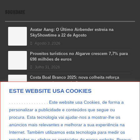
SOCIEDADE
Avatar Aang: O Último Airbender estreia na
SkyShowtime a 22 de Agosto
Agosto 3, 2026
Proveitos turísticos no Algarve crescem 7,7% para
698 milhões de euros
Julho 31, 2026
Costa Boal Branco 2025: nova colheita reforça
aposta nos brancos do Douro
ESTE WEBSITE USA COOKIES
Julho 29, 2026
Novas 7 Maravilhas de Portugal: Setúbal recebe
. . . . . . . . . . . . . . . . Este website usa Cookies, de forma a
final regional da Grande Lisboa
personalizar a publicidade e conteúdos que segue ou
Julho 29, 2026
procura. Esta tecnologia vai ajudar-nos a mostrar-lhe os
anúncios mais relevantes e melhorar a sua experiência na
Vitamina D: o paradoxo dos portugueses
Internet. Também utilizamos esta tecnologia para medir os
Julho 24, 2026
resultados ou alinhar os conteúdos do nosso website. Porque