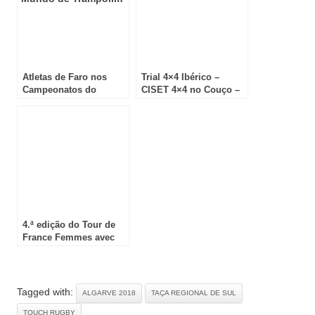
Atletas de Faro nos
Trial 4×4 Ibérico –
Campeonatos do
CISET 4×4 no Couço –
Mundo de Trampolim
Coruche
4.ª edição do Tour de
France Femmes avec
Zwift
Tagged with:
ALGARVE 2018
TAÇA REGIONAL DE SUL
TOUCH RUGBY