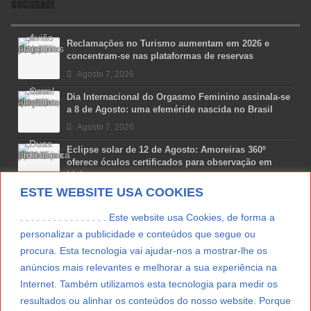
SOCIEDADE
Reclamações no Turismo aumentam em 2026 e
concentram-se nas plataformas de reservas
Agosto 7, 2026
Dia Internacional do Orgasmo Feminino assinala-se
a 8 de Agosto: uma efeméride nascida no Brasil
Agosto 7, 2026
Eclipse solar de 12 de Agosto: Amoreiras 360º
oferece óculos certificados para observação em
Lisboa
ESTE WEBSITE USA COOKIES
Agosto 7, 2026
Lua Afonso vence prémio internacional de liderança
. . . . . . . . . . . . . . . . Este website usa Cookies, de forma a
em engenharia espacial nos EUA
personalizar a publicidade e conteúdos que segue ou
Agosto 7, 2026
procura. Esta tecnologia vai ajudar-nos a mostrar-lhe os
anúncios mais relevantes e melhorar a sua experiência na
Preparar o carro para as férias de Verão
Internet. Também utilizamos esta tecnologia para medir os
Agosto 5, 2026
resultados ou alinhar os conteúdos do nosso website. Porque