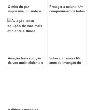
O mito da paz
Proteger a coluna: Um
impossível: quando o
compromisso de todos
mundo paga para
manter a guerra
Aviação testa solução
Volvo comemora 66
de voo mais eficiente e
anos da invenção do
fluída
cinto de segurança
A última semana no