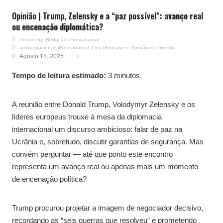
Opinião | Trump, Zelensky e a “paz possível”: avanço real
ou encenação diplomática?
Posted by:
Redação iPressJournal
in
Internacional
,
iPressJournal
,
Lino Gonçalves
,
Opinião do Director
Agosto 18, 2025
0
Tempo de leitura estimado:
3 minutos
A reunião entre Donald Trump, Volodymyr Zelensky e os
líderes europeus trouxe à mesa da diplomacia
internacional um discurso ambicioso: falar de paz na
Ucrânia e, sobretudo, discutir garantias de segurança. Mas
convém perguntar — até que ponto este encontro
representa um avanço real ou apenas mais um momento
de encenação política?
Trump procurou projetar a imagem de negociador decisivo,
recordando as “seis guerras que resolveu” e prometendo