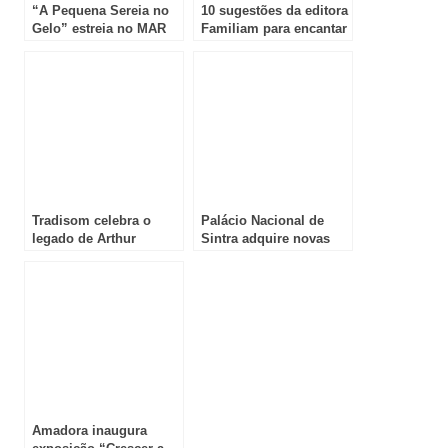
“A Pequena Sereia no
10 sugestões da editora
Gelo” estreia no MAR
Familiam para encantar
Shopping Matosinhos
toda a família neste
com a maior
Natal
experiência sensorial
de Natal em Portugal
Tradisom celebra o
Palácio Nacional de
legado de Arthur
Sintra adquire novas
Paredes com edição
peças que ilustram
histórica de seis CD e
episódios pouco
livro inédito
conhecidos da sua
história
Amadora inaugura