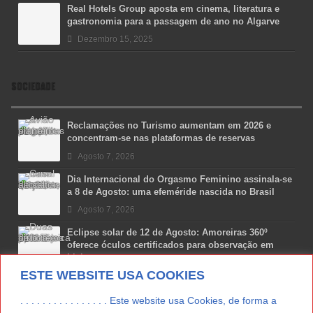
Real Hotels Group aposta em cinema, literatura e
gastronomia para a passagem de ano no Algarve
Dezembro 15, 2025
SOCIEDADE
Reclamações no Turismo aumentam em 2026 e
concentram-se nas plataformas de reservas
Agosto 7, 2026
Dia Internacional do Orgasmo Feminino assinala-se
a 8 de Agosto: uma efeméride nascida no Brasil
Agosto 7, 2026
Eclipse solar de 12 de Agosto: Amoreiras 360º
oferece óculos certificados para observação em
Lisboa
ESTE WEBSITE USA COOKIES
Agosto 7, 2026
Lua Afonso vence prémio internacional de liderança
. . . . . . . . . . . . . . . . Este website usa Cookies, de forma a
em engenharia espacial nos EUA