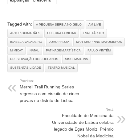
exposição “Crescer a
Aparecer” na Galeria
Municipal Artur Bual
Tagged with:
A PEQUENA SEREIA NO GELO
AM LIVE
ARTUR GUIMARÃES
CULTURA FAMILIAR
ESPETÁCULO
ISABELA VALADEIRO
JOÃO FRIZZA
MAR SHOPPING MATOSINHOS
MIMICAT
NATAL
PATINAGEM ARTÍSTICA
PAULO VINTÉM
PRESERVAÇÃO DOS OCEANOS
SISSI MARTINS
SUSTENTABILIDADE
TEATRO MUSICAL
Previous:
Merrell Trail Running Series
regressa com circuito de cinco
provas no distrito de Lisboa
Next:
Faculdade de Medicina da
Universidade de Lisboa celebra
legado de Egas Moniz, Prémio
Nobel da Medicina