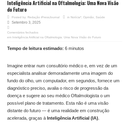
Inteligência Artificial na Oftalmologia: Uma Nova Visão
do Futuro
Posted by:
Redação iPressJournal
in
Notícia*
,
Opinião
,
Saúde
Setembro 3, 2025
Comentários fechados
em Inteligência Artificial na Oftalmologia: Uma Nova Visão do Futuro
Tempo de leitura estimado:
6 minutos
Imagine entrar num consultório médico e, em vez de um
especialista analisar demoradamente uma imagem do
fundo do olho, um computador, em segundos, fornece um
diagnóstico preciso, avalia o risco de progressão da
doença e sugere ao seu médico Oftalmologista o um
possível plano de tratamento. Esta não é uma visão
distante do futuro — é uma realidade em construção
acelerada, graças à
Inteligência Artificial (IA)
.