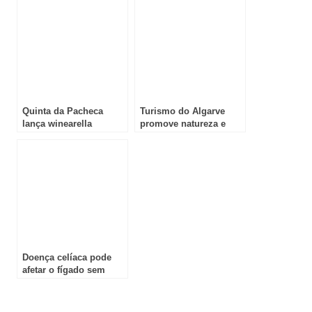
fluvial de luxo
Quinta da Pacheca
Turismo do Algarve
lança winearella
promove natureza e
personalizada para um
vinhos em Bilbau
São Valentim diferente
Doença celíaca pode
afetar o fígado sem
sintomas digestivos