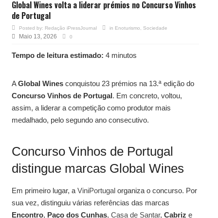
Global Wines volta a liderar prémios no Concurso Vinhos
de Portugal
Posted by:
Redação iPressJournal
in
Enoturismo
,
Sociedade
Maio 13, 2026
0
Tempo de leitura estimado:
4 minutos
A
Global Wines
conquistou 23 prémios na 13.ª edição do
Concurso Vinhos de Portugal
. Em concreto, voltou,
assim, a liderar a competição como produtor mais
medalhado, pelo segundo ano consecutivo.
Concurso Vinhos de Portugal
distingue marcas Global Wines
Em primeiro lugar, a
ViniPortugal
organiza o concurso. Por
sua vez, distinguiu várias referências das marcas
Encontro
,
Paço dos Cunhas
,
Casa de Santar
,
Cabriz
e