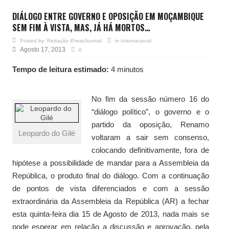
DIÁLOGO ENTRE GOVERNO E OPOSIÇÃO EM MOÇAMBIQUE
SEM FIM À VISTA, MAS, JÁ HÁ MORTOS…
Posted by:
Redação iPressJournal
in
Internacional
Agosto 17, 2013
0
Tempo de leitura estimado:
4 minutos
No fim da sessão número 16 do
“diálogo político”, o governo e o
partido da oposição, Renamo
Leopardo do Gilé
voltaram a sair sem consenso,
colocando definitivamente, fora de
hipótese a possibilidade de mandar para a Assembleia da
República, o produto final do diálogo. Com a continuação
de pontos de vista diferenciados e com a sessão
extraordinária da Assembleia da República (AR) a fechar
esta quinta-feira dia 15 de Agosto de 2013, nada mais se
pode esperar em relação a discussão e aprovação, pela