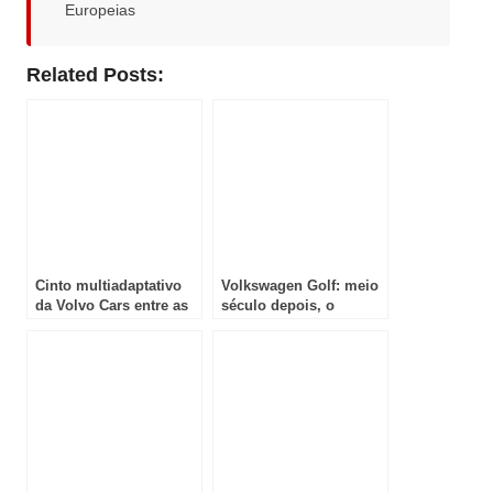
Europeias
Related Posts:
Cinto multiadaptativo
Volkswagen Golf: meio
da Volvo Cars entre as
século depois, o
melhores invenções de
clássico alemão
2025
continua a reinventar-se