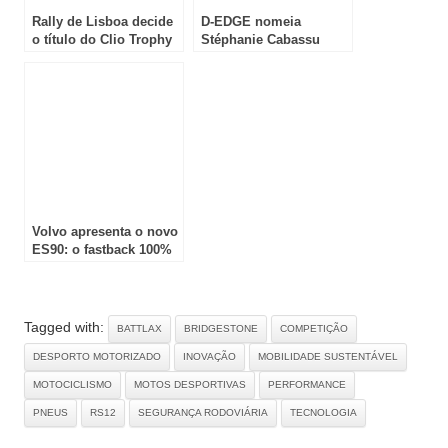
Rally de Lisboa decide
D-EDGE nomeia
o título do Clio Trophy
Stéphanie Cabassu
Portugal 2025
como Secretária-Geral
para impulsionar a
transformação e o
crescimento global da
empresa
Volvo apresenta o novo
ES90: o fastback 100%
elétrico que redefine o
equilíbrio entre
tecnologia e bem-estar
Tagged with:
BATTLAX
BRIDGESTONE
COMPETIÇÃO
DESPORTO MOTORIZADO
INOVAÇÃO
MOBILIDADE SUSTENTÁVEL
MOTOCICLISMO
MOTOS DESPORTIVAS
PERFORMANCE
PNEUS
RS12
SEGURANÇA RODOVIÁRIA
TECNOLOGIA