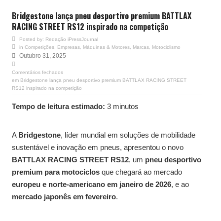
Bridgestone lança pneu desportivo premium BATTLAX
RACING STREET RS12 inspirado na competição
Posted by:
Redação iPressJournal
in
Competições
,
Empresas
,
Máquinas & Motores
,
Marcas
,
Motociclismo
Outubro 31, 2025
Comentários fechados
em Bridgestone lança pneu desportivo premium BATTLAX RACING STREET
RS12 inspirado na competição
Tempo de leitura estimado:
3 minutos
A
Bridgestone
, líder mundial em soluções de mobilidade
sustentável e inovação em pneus, apresentou o novo
BATTLAX RACING STREET RS12
, um
pneu desportivo
premium para motociclos
que chegará ao mercado
europeu e norte-americano em janeiro de 2026
, e ao
mercado japonês em fevereiro
.