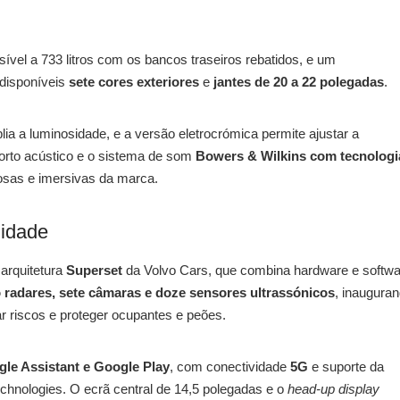
nsível a 733 litros com os bancos traseiros rebatidos, e um
 disponíveis
sete cores exteriores
e
jantes de 20 a 22 polegadas
.
 a luminosidade, e a versão eletrocrómica permite ajustar a
forto acústico e o sistema de som
Bowers & Wilkins com tecnologi
osas e imersivas da marca.
lidade
 arquitetura
Superset
da Volvo Cars, que combina hardware e softwa
 radares, sete câmaras e doze sensores ultrassónicos
, inaugura
ar riscos e proteger ocupantes e peões.
le Assistant e Google Play
, com conectividade
5G
e suporte da
nologies. O ecrã central de 14,5 polegadas e o
head-up display