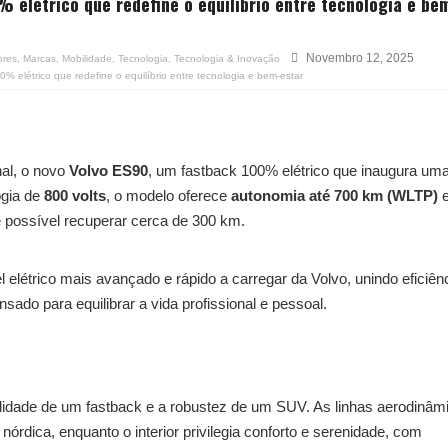
 elétrico que redefine o equilíbrio entre tecnologia e be
Novembro 12, 2025
ores
,
Marcas
,
Mobilidade
,
Tecnologia
,
Tecnologia & Inovação
 elétrico que redefine o equilíbrio entre tecnologia e bem-estar
nal, o novo
Volvo ES90
, um fastback 100% elétrico que inaugura um
ogia de
800 volts
, o modelo oferece
autonomia até 700 km (WLTP)
 possível recuperar cerca de 300 km.
létrico mais avançado e rápido a carregar da Volvo, unindo eficiênc
do para equilibrar a vida profissional e pessoal.
lidade de um fastback e a robustez de um SUV. As linhas aerodinâm
órdica, enquanto o interior privilegia conforto e serenidade, com