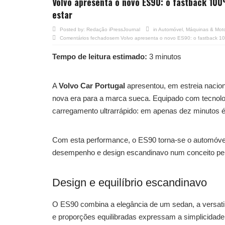
Volvo apresenta o novo ES90: o fastback 100%
estar
Posted by:
Redação iPressJournal
in
Automóvel
,
Máquinas & Mot
Comentários fechados
em Volvo apresenta o novo ES90: o fastback 100%
Tempo de leitura estimado:
3 minutos
A
Volvo Car Portugal
apresentou, em estreia nacio
nova era para a marca sueca. Equipado com tecnol
carregamento ultrarrápido: em apenas dez minutos é
Com esta performance, o ES90 torna-se o automóvel e
desempenho e design escandinavo num conceito pensa
Design e equilíbrio escandinavo
O ES90 combina a elegância de um sedan, a versati
e proporções equilibradas expressam a simplicidade n