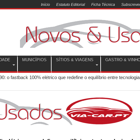
Início
Estatuto Editorial
Ficha Técnica
Subscrever
DADE
MUNICÍPIOS
SÍTIOS & VIAGENS
GASTRO & VINH
: o fastback 100% elétrico que redefine o equilíbrio entre tecnologia