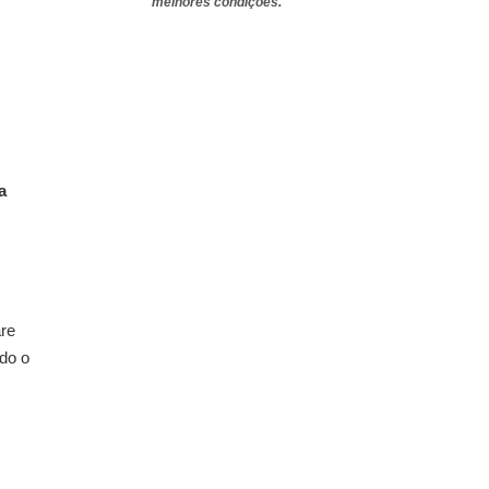
melhores condições.
a
re
ndo o