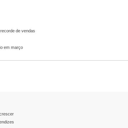
 recorde de vendas
ido em março
crescer
endizes