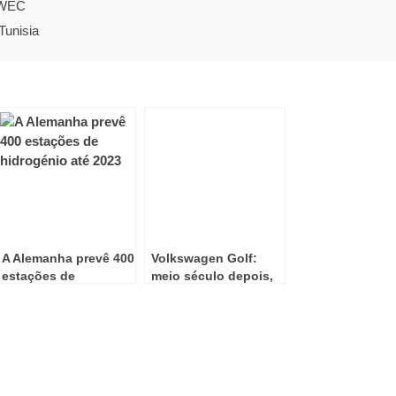
 WEC
Tunisia
A Alemanha prevê 400
Volkswagen Golf:
estações de
meio século depois,
hidrogénio até 2023
o clássico alemão
continua a
reinventar-se