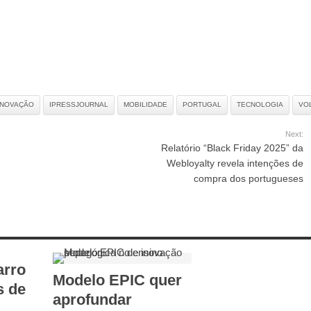
INOVAÇÃO
IPRESSJOURNAL
MOBILIDADE
PORTUGAL
TECNOLOGIA
VO
Next:
Relatório “Black Friday 2025” da
Webloyalty revela intenções de
compra dos portugueses
arro
Modelo EPIC quer
s de
aprofundar