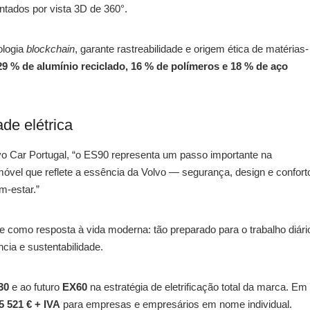
tados por vista 3D de 360°.
ologia
blockchain
, garante rastreabilidade e origem ética de matérias-
29 % de alumínio reciclado, 16 % de polímeros e 18 % de aço
de elétrica
o Car Portugal, “o ES90 representa um passo importante na
móvel que reflete a essência da Volvo — segurança, design e confor
m-estar.”
e como resposta à vida moderna: tão preparado para o trabalho diári
cia e sustentabilidade.
30
e ao futuro
EX60
na estratégia de eletrificação total da marca. Em
55 521 € + IVA
para empresas e empresários em nome individual.