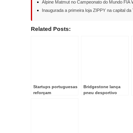
Alpine Matmut no Campeonato do Mundo FIA
Inaugurada a primeira loja ZIPPY na capital da 
Related Posts:
Startups portuguesas
Bridgestone lança
reforçam
pneu desportivo
protagonismo na
premium BATTLAX
Web Summit 2025
RACING STREET
RS12 inspirado na
competição