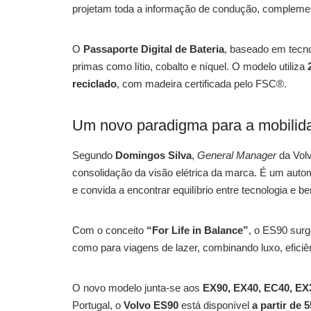
projetam toda a informação de condução, complemen
O
Passaporte Digital de Bateria
, baseado em tecn
primas como lítio, cobalto e níquel. O modelo utiliza
reciclado
, com madeira certificada pelo FSC®.
Um novo paradigma para a mobilida
Segundo
Domingos Silva
,
General Manager
da Volv
consolidação da visão elétrica da marca. É um auto
e convida a encontrar equilíbrio entre tecnologia e be
Com o conceito
“For Life in Balance”
, o ES90 surg
como para viagens de lazer, combinando luxo, eficiên
O novo modelo junta-se aos
EX90, EX40, EC40, EX
Portugal, o
Volvo ES90
está disponível
a partir de 