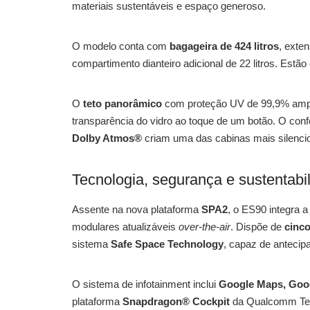
materiais sustentáveis e espaço generoso.
O modelo conta com
bagageira de 424 litros
, exte
compartimento dianteiro adicional de 22 litros. Estão
O
teto panorâmico
com proteção UV de 99,9% amplia
transparência do vidro ao toque de um botão. O con
Dolby Atmos®
criam uma das cabinas mais silenci
Tecnologia, segurança e sustentabi
Assente na nova plataforma
SPA2
, o ES90 integra a
modulares atualizáveis
over-the-air
. Dispõe de
cinco
sistema
Safe Space Technology
, capaz de antecip
O sistema de infotainment inclui
Google Maps, Goog
plataforma
Snapdragon® Cockpit
da Qualcomm Tech