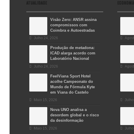
ATUALIDADE
ECONOMI
Visão Zero: ANSR assina
compromissos com
Coimbra e Autoestradas
Julho 24, 2026
Agost
Produção de metadona:
ICAD alarga acordo com
Laboratório Nacional
Julho 24, 2026
Agost
FeelViana Sport Hotel
acolhe Campeonato do
Mundo de Fórmula Kyte
em Viana do Castelo
Maio 15, 2026
Julho
Nova UNO analisa a
desordem global e o risco
da desinformação
Maio 15, 2026
Julho