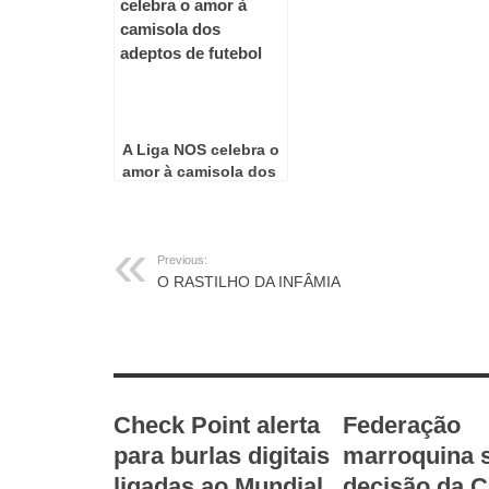
A Liga NOS celebra o
amor à camisola dos
adeptos de futebol
Previous:
O RASTILHO DA INFÂMIA
RELATED ARTICLES
Check Point alerta
Federação
para burlas digitais
marroquina 
ligadas ao Mundial
decisão da 