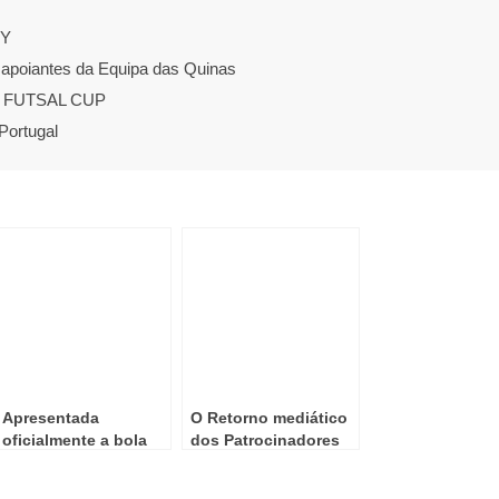
EY
 apoiantes da Equipa das Quinas
FA FUTSAL CUP
Portugal
Apresentada
O Retorno mediático
oficialmente a bola
dos Patrocinadores
oficial da Final do
da Seleção
Mundial!