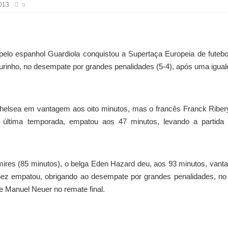
2013
0
lo espanhol Guardiola conquistou a Supertaça Europeia de futebo
ourinho, no desempate por grandes penalidades (5-4), após uma igua
helsea em vantagem aos oito minutos, mas o francês Franck Riber
na última temporada, empatou aos 47 minutos, levando a partida
res (85 minutos), o belga Eden Hazard deu, aos 93 minutos, van
ez empatou, obrigando ao desempate por grandes penalidades, no
e Manuel Neuer no remate final.