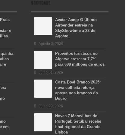
SOCIEDADE
 Praia
Avatar Aang: O Último
Airbender estreia na
star e
SkyShowtime a 22 de
ílias
Agosto
Agosto 3, 2026
ampanha
Proveitos turísticos no
adias
Algarve crescem 7,7%
al e
para 698 milhões de euros
Julho 31, 2026
Costa Boal Branco 2025:
des:
nova colheita reforça
aposta nos brancos do
smo
Douro
Julho 29, 2026
Novas 7 Maravilhas de
ano
Portugal: Setúbal recebe
se em
final regional da Grande
Lisboa