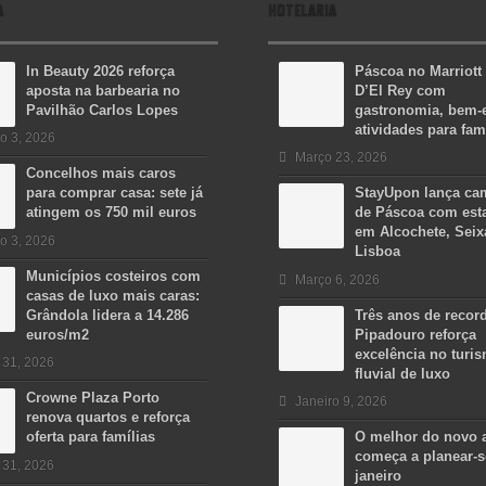
A
HOTELARIA
In Beauty 2026 reforça
Páscoa no Marriott
aposta na barbearia no
D’El Rey com
Pavilhão Carlos Lopes
gastronomia, bem-e
atividades para fam
o 3, 2026
Março 23, 2026
Concelhos mais caros
para comprar casa: sete já
StayUpon lança c
atingem os 750 mil euros
de Páscoa com est
em Alcochete, Seix
o 3, 2026
Lisboa
Municípios costeiros com
Março 6, 2026
casas de luxo mais caras:
Grândola lidera a 14.286
Três anos de recor
euros/m2
Pipadouro reforça
excelência no turi
 31, 2026
fluvial de luxo
Crowne Plaza Porto
Janeiro 9, 2026
renova quartos e reforça
oferta para famílias
O melhor do novo 
começa a planear-
 31, 2026
janeiro