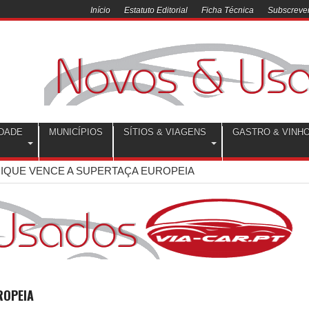
Início
Estatuto Editorial
Ficha Técnica
Subscrever
DADE
MUNICÍPIOS
SÍTIOS & VIAGENS
GASTRO & VINH
IQUE VENCE A SUPERTAÇA EUROPEIA
ROPEIA