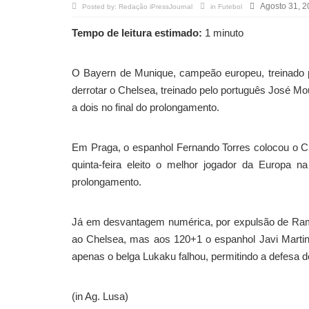
Agosto 31, 
Posted by:
Redação iPressJournal
in
Futebol
Tempo de leitura estimado:
1 minuto
O Bayern de Munique, campeão europeu, treinado pe
derrotar o Chelsea, treinado pelo português José M
a dois no final do prolongamento.
Em Praga, o espanhol Fernando Torres colocou o C
quinta-feira eleito o melhor jogador da Europa 
prolongamento.
Já em desvantagem numérica, por expulsão de Rami
ao Chelsea, mas aos 120+1 o espanhol Javi Martin
apenas o belga Lukaku falhou, permitindo a defesa d
(in Ag. Lusa)