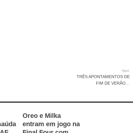
Next:
TRÊS APONTAMENTOS DE
FIM DE VERÃO…
Oreo e Milka
saúda
entram em jogo na
CAF
Final Four com