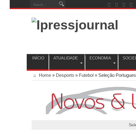
INÍCIO
ATUALIDADE
ECONOMIA
SOCIE
Home
»
Desporto
»
Futebol
»
Seleção Portugues
Sel