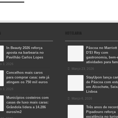
A
HOTELARIA
In Beauty 2026 reforça
Páscoa no Marriott
aposta na barbearia no
D’El Rey com
Pavilhão Carlos Lopes
gastronomia, bem-e
atividades para fam
o 3, 2026
Março 23, 2026
Concelhos mais caros
para comprar casa: sete já
StayUpon lança c
atingem os 750 mil euros
de Páscoa com est
em Alcochete, Seix
o 3, 2026
Lisboa
Municípios costeiros com
Março 6, 2026
casas de luxo mais caras:
Grândola lidera a 14.286
Três anos de recor
euros/m2
Pipadouro reforça
excelência no turi