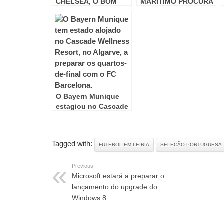
CHELSEA, O BOM
MARÍTIMO PROCURA
FILHO À CASA
RECUPERAR EUROPA
TORNA
PERDIDA
O Bayern Munique
estagiou no Cascade
Wellness Resort
Tagged with:
FUTEBOL EM LEIRIA
SELEÇÃO PORTUGUESA.
Previous:
Microsoft estará a preparar o
lançamento do upgrade do
Windows 8
RELATED ARTICLES