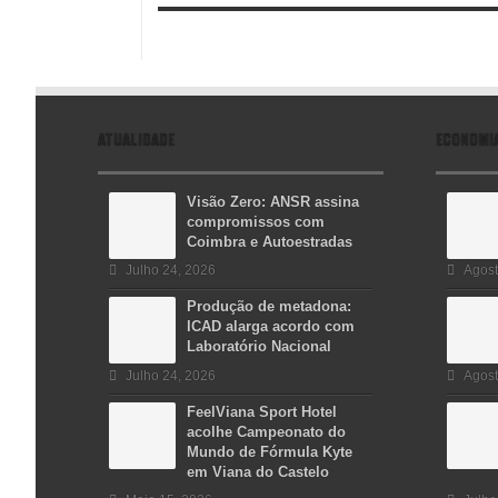
ATUALIDADE
ECONOMI
Visão Zero: ANSR assina
compromissos com
Coimbra e Autoestradas
Julho 24, 2026
Agost
Produção de metadona:
ICAD alarga acordo com
Laboratório Nacional
Julho 24, 2026
Agost
FeelViana Sport Hotel
acolhe Campeonato do
Mundo de Fórmula Kyte
em Viana do Castelo