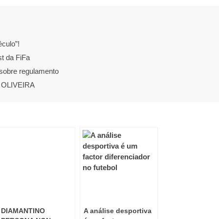
éculo”!
st da FiFa
sobre regulamento
 OLIVEIRA
DIAMANTINO
A análise desportiva