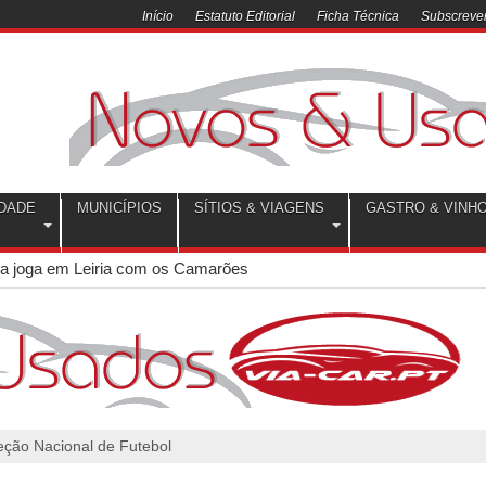
Início
Estatuto Editorial
Ficha Técnica
Subscrever
DADE
MUNICÍPIOS
SÍTIOS & VIAGENS
GASTRO & VINH
a joga em Leiria com os Camarões
eção Nacional de Futebol