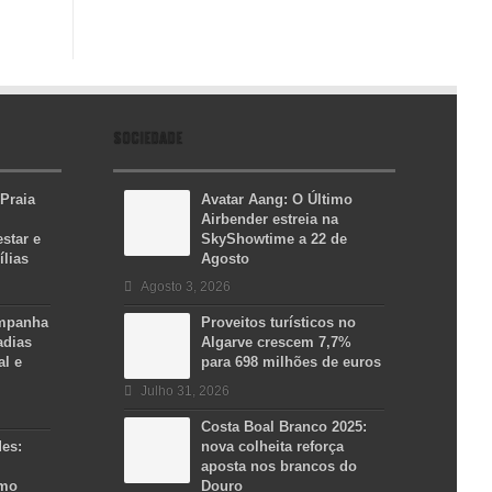
SOCIEDADE
 Praia
Avatar Aang: O Último
Airbender estreia na
star e
SkyShowtime a 22 de
ílias
Agosto
Agosto 3, 2026
ampanha
Proveitos turísticos no
adias
Algarve crescem 7,7%
al e
para 698 milhões de euros
Julho 31, 2026
Costa Boal Branco 2025:
des:
nova colheita reforça
aposta nos brancos do
smo
Douro