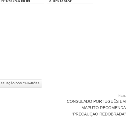
PERSONA NON
é um factor
GRATA EM
diferenciador no
MOÇAMBIQUE
futebol
 SELEÇÃO DOS CAMARÕES
Next:
CONSULADO PORTUGUÊS EM
MAPUTO RECOMENDA
“PRECAUÇÃO REDOBRADA”