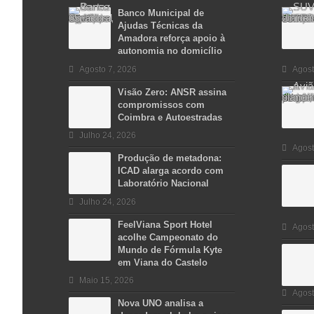
Banco Municipal de
Ajudas Técnicas da
Amadora reforça apoio à
autonomia no domicílio
Agosto 7, 2026
Agost
Visão Zero: ANSR assina
compromissos com
Coimbra e Autoestradas
Julho 24, 2026
Agost
Produção de metadona:
ICAD alarga acordo com
Laboratório Nacional
Julho 24, 2026
FeelViana Sport Hotel
Agost
acolhe Campeonato do
Mundo de Fórmula Kyte
em Viana do Castelo
Maio 15, 2026
Agost
Nova UNO analisa a