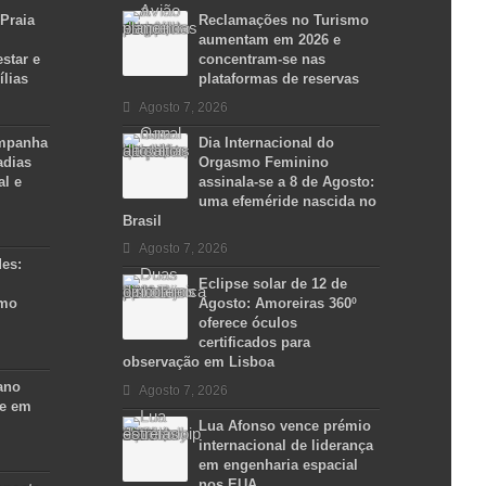
 Praia
Reclamações no Turismo
aumentam em 2026 e
star e
concentram-se nas
ílias
plataformas de reservas
Agosto 7, 2026
ampanha
Dia Internacional do
adias
Orgasmo Feminino
al e
assinala-se a 8 de Agosto:
uma efeméride nascida no
Brasil
Agosto 7, 2026
des:
Eclipse solar de 12 de
smo
Agosto: Amoreiras 360º
oferece óculos
certificados para
observação em Lisboa
ano
Agosto 7, 2026
se em
Lua Afonso vence prémio
internacional de liderança
em engenharia espacial
nos EUA