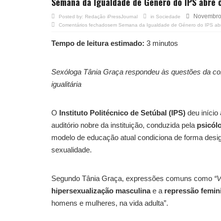
Semana da Igualdade de Género do IPS abre c
Novembro
Posted by:
Redação iPressJournal
in
Sociedade
Comentários fechados
em Semana da Igualdade de Género do IPS abre
Tempo de leitura estimado:
3 minutos
Sexóloga Tânia Graça respondeu às questões da co
igualitária
O
Instituto Politécnico de Setúbal (IPS)
deu início
auditório nobre da instituição, conduzida pela
psicól
modelo de educação atual condiciona de forma desig
sexualidade.
Segundo Tânia Graça, expressões comuns como
“V
hipersexualização masculina
e a
repressão femin
homens e mulheres, na vida adulta”.