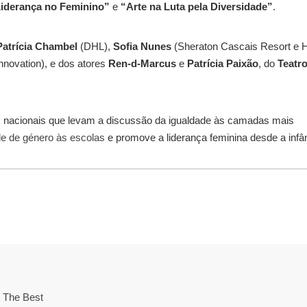
iderança no Feminino”
e
“Arte na Luta pela Diversidade”
.
Patrícia Chambel
(DHL),
Sofia Nunes
(Sheraton Cascais Resort e H
novation), e dos atores
Ren-d-Marcus
e
Patrícia Paixão
, do
Teatr
s nacionais que levam a discussão da igualdade às camadas mais
de de género às escolas
e promove a liderança feminina desde a infâ
 The Best