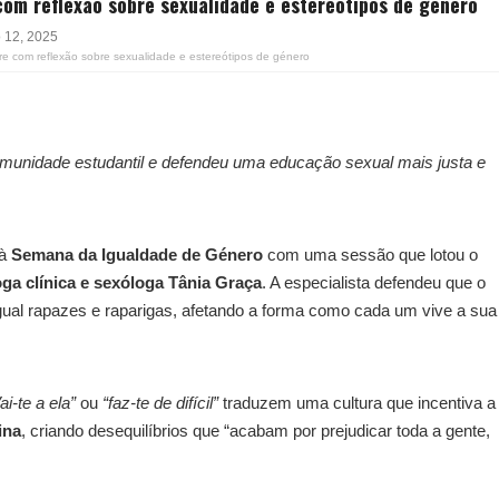
om reflexão sobre sexualidade e estereótipos de género
 12, 2025
 com reflexão sobre sexualidade e estereótipos de género
munidade estudantil e defendeu uma educação sexual mais justa e
 à
Semana da Igualdade de Género
com uma sessão que lotou o
oga clínica e sexóloga Tânia Graça
. A especialista defendeu que o
ual rapazes e raparigas, afetando a forma como cada um vive a sua
ai-te a ela”
ou
“faz-te de difícil”
traduzem uma cultura que incentiva a
ina
, criando desequilíbrios que “acabam por prejudicar toda a gente,