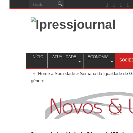
INÍCIO
ATUALIDADE
ECONOMIA
SOCIE
Home
»
Sociedade
»
Semana da Igualdade de Gé
género