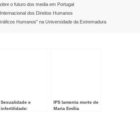
obre o futuro dos media em Portugal
a Internacional dos Direitos Humanos
“Gráficos Humanos” na Universidade da Extremadura
Sexualidade e
IPS lamenta morte de
infertilidade:
Maria Emília
especialista alerta
Brederode dos
para impacto dos
Santos
tratamentos na
intimidade do casal