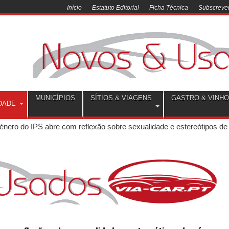
Início
Estatuto Editorial
Ficha Técnica
Subscrever
MUNICÍPIOS
SÍTIOS & VIAGENS
GASTRO & VINH
DADE
nero do IPS abre com reflexão sobre sexualidade e estereótipos de