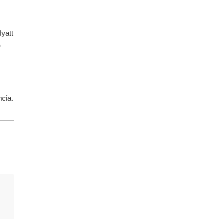
yatt
o
ncia.