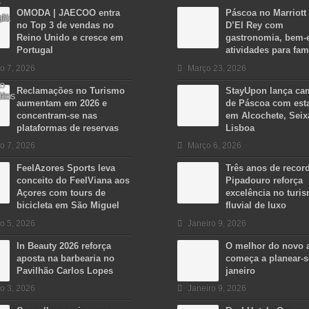
OMODA | JAECOO entra
Páscoa no Marriott
no Top 3 de vendas no
D’El Rey com
Reino Unido e cresce em
gastronomia, bem-e
Portugal
atividades para fam
o 7, 2026
Março 23, 2026
Reclamações no Turismo
StayUpon lança c
aumentam em 2026 e
de Páscoa com est
concentram-se nas
em Alcochete, Seix
plataformas de reservas
Lisboa
o 7, 2026
Março 6, 2026
FeelAzores Sports leva
Três anos de recor
conceito do FeelViana aos
Pipadouro reforça
Açores com tours de
excelência no turi
bicicleta em São Miguel
fluvial de luxo
o 5, 2026
Janeiro 9, 2026
In Beauty 2026 reforça
O melhor do novo 
aposta na barbearia no
começa a planear-
Pavilhão Carlos Lopes
janeiro
o 3, 2026
Janeiro 9, 2026