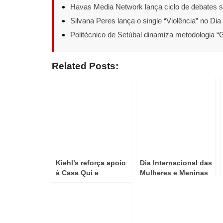
Havas Media Network lança ciclo de debates s
Silvana Peres lança o single “Violência” no Di
Politécnico de Setúbal dinamiza metodologia 
Related Posts:
Kiehl’s reforça apoio
Dia Internacional das
à Casa Qui e
Mulheres e Meninas
compromisso com a
na Ciência
comunidade
LGBTQIA+