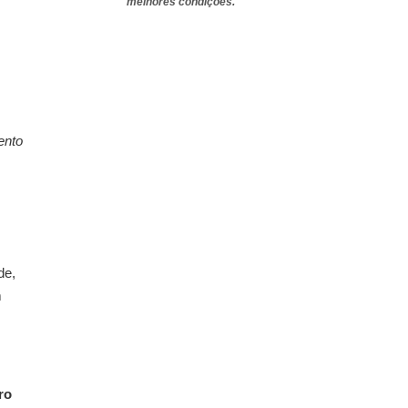
melhores condições.
ento
de,
m
ro