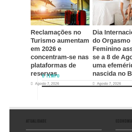
Reclamações no
Dia Internaci
Turismo aumentam
do Orgasmo
em 2026 e
Feminino ass
concentram-se nas
se a 8 de Ag
plataformas de
uma efeméri
reservas
nascida no B
O TEMPO
Agosto 7, 2026
Agosto 7, 2026
ATUALIDADE
ECONOMI