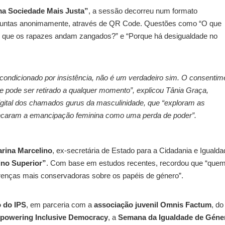
a Sociedade Mais Justa”
, a sessão decorreu num formato
perguntas anonimamente, através de QR Code. Questões como “O que
ce que os rapazes andam zangados?” e “Porque há desigualdade no
condicionado por insistência, não é um verdadeiro sim. O consentim
 e pode ser retirado a qualquer momento”, explicou Tânia Graça,
digital dos chamados
gurus da masculinidade
, que “exploram as
ncaram a emancipação feminina como uma perda de poder”.
arina Marcelino
, ex-secretária de Estado para a Cidadania e Igualda
ino Superior”
. Com base em estudos recentes, recordou que “que
 crenças mais conservadoras sobre os papéis de género”.
 do IPS
, em parceria com a
associação juvenil Omnis Factum
, do
powering Inclusive Democracy
, a
Semana da Igualdade de Géne