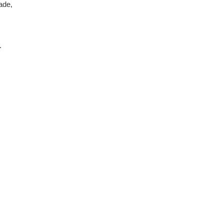
ade,
.