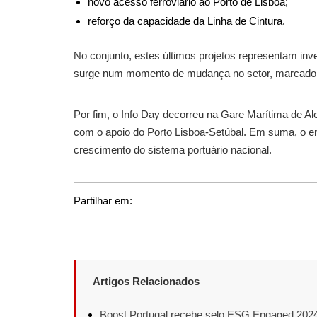
novo acesso ferroviário ao Porto de Lisboa;
reforço da capacidade da Linha de Cintura.
No conjunto, estes últimos projetos representam inv
surge num momento de mudança no setor, marcado
Por fim, o Info Day decorreu na Gare Marítima de Alc
com o apoio do Porto Lisboa-Setúbal. Em suma, o enc
crescimento do sistema portuário nacional.
Partilhar em:
Artigos Relacionados
Boost Portugal recebe selo ESG Engaged 2024 d