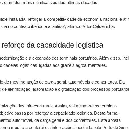
os é um dos mais significativos das últimas décadas.
de instalada, reforçar a competitividade da economia nacional e afi
ia no contexto ibérico e atlântico”, afirmou Vítor Caldeirinha.
reforço da capacidade logística
odernização e a expansão dos terminais portuários. Além disso, in
as cadeias logísticas ligadas aos granéis agroalimentares.
ade de movimentação de carga geral, automóveis e contentores. Da
 eletrificação, automação e digitalização dos processos portuário
nização das infraestruturas. Assim, valorizam-se os terminais
objetivo passa por reforçar a capacidade logística. Desta forma,
entos automóvel, da carga geral e dos contentores. Esta aposta
, como mostra a
conferência internacional acolhida pelo Porto de Sine