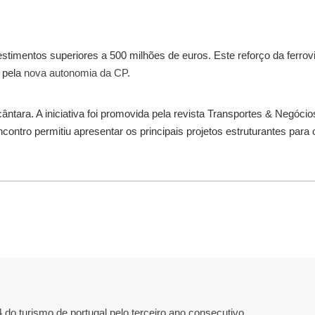
estimentos superiores a 500 milhões de euros. Este reforço da ferrov
 pela
nova autonomia da CP
.
ântara. A iniciativa foi promovida pela revista Transportes & Negócio
ontro permitiu apresentar os principais projetos estruturantes para 
o turismo de portugal pelo terceiro ano consecutivo