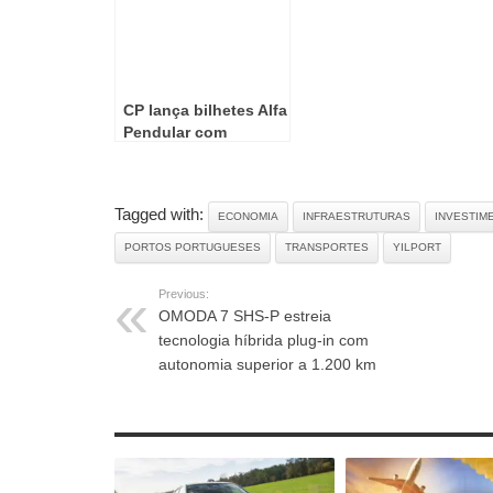
CP lança bilhetes Alfa
Pendular com
desconto até 80%
Tagged with:
ECONOMIA
INFRAESTRUTURAS
INVESTIM
PORTOS PORTUGUESES
TRANSPORTES
YILPORT
Previous:
OMODA 7 SHS-P estreia
tecnologia híbrida plug-in com
autonomia superior a 1.200 km
RELATED ARTICLES