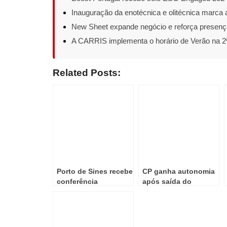
Inauguração da enotécnica e olitécnica marca
New Sheet expande negócio e reforça presença
A CARRIS implementa o horário de Verão na 2ª
Related Posts:
Porto de Sines recebe
CP ganha autonomia
conferência
após saída do
internacional NEXUS
perímetro do Estado
x D2XCEL