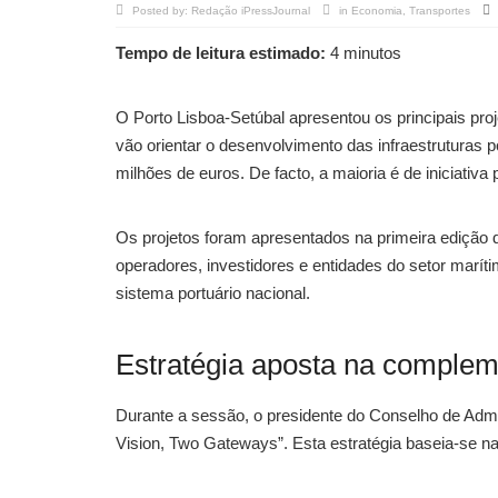
Posted by:
Redação iPressJournal
in
Economia
,
Transportes
Tempo de leitura estimado:
4 minutos
O Porto Lisboa-Setúbal apresentou os principais pro
vão orientar o desenvolvimento das infraestruturas p
milhões de euros. De facto, a maioria é de iniciativa
Os projetos foram apresentados na primeira edição do
operadores, investidores e entidades do setor maríti
sistema portuário nacional.
Estratégia aposta na complem
Durante a sessão, o presidente do Conselho de Admin
Vision, Two Gateways”. Esta estratégia baseia-se na