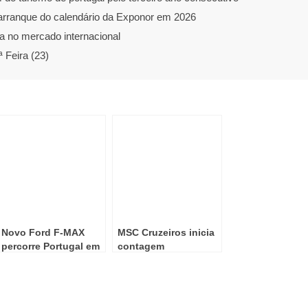
 arranque do calendário da Exponor em 2026
 no mercado internacional
 Feira (23)
Novo Ford F-MAX
MSC Cruzeiros inicia
percorre Portugal em
contagem
roadshow nacional
decrescente para o
MSC World Asia e
revela 12 detalhes do
novo navio