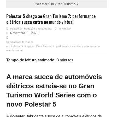
Polestar 5 in Gran Turismo 7
Polestar 5 chega ao Gran Turismo 7: performance
elétrica sueca entra no mundo virtual
Posted by:
Redação iPressJournal
in
Notícia*
Novembro 10, 2025
Comentários fechados
em Polestar 5 chega ao Gran Turismo 7: performance elétrica sueca entra no
mundo virtual
Tempo de leitura estimado:
3 minutos
A marca sueca de automóveis
elétricos estreia-se no Gran
Turismo World Series com o
novo Polestar 5
A
Polestar
, fabricante sueca de automóveis elétricos de