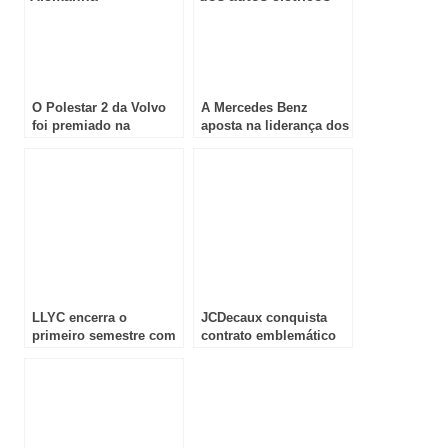
O Polestar 2 da Volvo
A Mercedes Benz
foi premiado na
aposta na liderança dos
Alemanha
autos elétricos
LLYC encerra o
JCDecaux conquista
primeiro semestre com
contrato emblemático
crescimento nas
de mobiliário urbano
receitas, EBITDA e
publicitário em
lucros
Barcelona