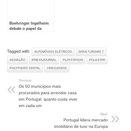
Boehringer Ingelheim
debate o papel da
Inteligência Artificial no
futuro da saúde
Tagged with:
AUTOMÓVEIS ELÉTRICOS
GRAN TURISMO 7
INOVAÇÃO
IPRESSJOURNAL
PLAYSTATION
POLESTAR
POLYPHONY DIGITAL
VIDEOJOGOS
Previous:
Os 50 municípios mais
procurados para arrendar casa
em Portugal: quanto custa viver
em cada um
Next:
Portugal lidera mercado
imobiliário de luxo na Europa