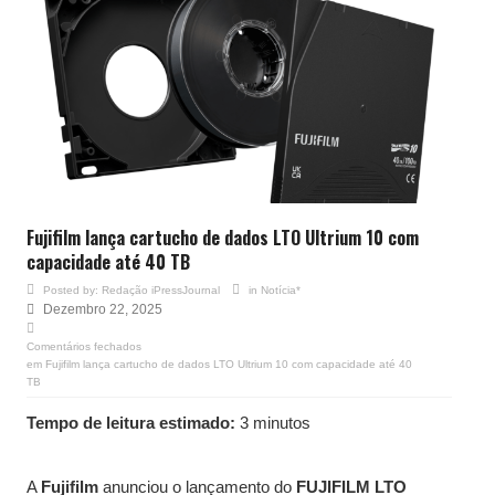
Fujifilm lança cartucho de dados LTO Ultrium 10 com
capacidade até 40 TB
Posted by:
Redação iPressJournal
in
Notícia*
Dezembro 22, 2025
Comentários fechados
em Fujifilm lança cartucho de dados LTO Ultrium 10 com capacidade até 40
TB
Tempo de leitura estimado:
3 minutos
A
Fujifilm
anunciou o lançamento do
FUJIFILM LTO