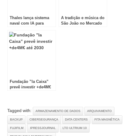
Thales lança sistema
A tradição e música do
naval com IA para
São João no Mercado
combate a minas
Bom Sucesso
marítimas
Fundação ”la Caixa”
prevê investir +de4M€
até 2030
Tagged with:
ARMAZENAMENTO DE DADOS
ARQUIVAMENTO
BACKUP
CIBERSEGURANÇA
DATA CENTERS
FITA MAGNÉTICA
FUJIFILM
IPRESSJOURNAL
LTO ULTRIUM 10