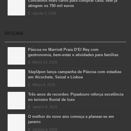
Concelhos mais caros para comprar casa: sete já
atingem os 750 mil euros
Agosto 3, 2026
HOTELARIA
Páscoa no Marriott Praia D’El Rey com
gastronomia, bem-estar e atividades para famílias
Março 23, 2026
StayUpon lança campanha de Páscoa com estadias
em Alcochete, Seixal e Lisboa
Março 6, 2026
Três anos de recordes: Pipadouro reforça excelência
no turismo fluvial de luxo
Janeiro 9, 2026
O melhor do novo ano começa a planear-se em
janeiro
Janeiro 9, 2026