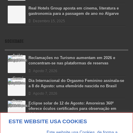
Real Hotels Group aposta em cinema, literatura e
gastronomia para a passagem de ano no Algarve
Dezembro 15, 2025
SOCIEDADE
Reclamações no Turismo aumentam em 2026 e
concentram-se nas plataformas de reservas
Agosto 7, 2026
Dia Internacional do Orgasmo Feminino assinala-se
a 8 de Agosto: uma efeméride nascida no Brasil
Agosto 7, 2026
Eclipse solar de 12 de Agosto: Amoreiras 360º
oferece óculos certificados para observação em
Lisboa
ESTE WEBSITE USA COOKIES
Agosto 7, 2026
Lua Afonso vence prémio internacional de liderança
. . . . . . . . . . . . . . . . Este website usa Cookies, de forma a