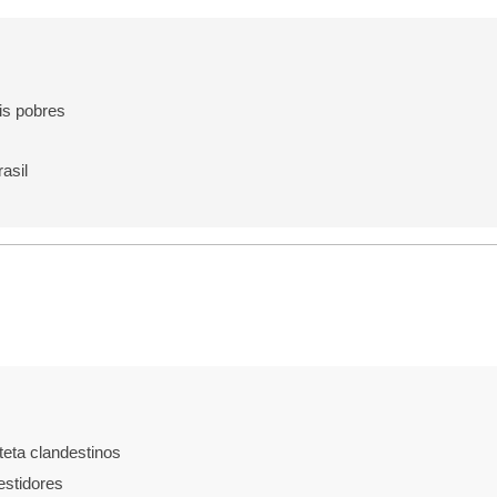
is pobres
asil
eta clandestinos
estidores