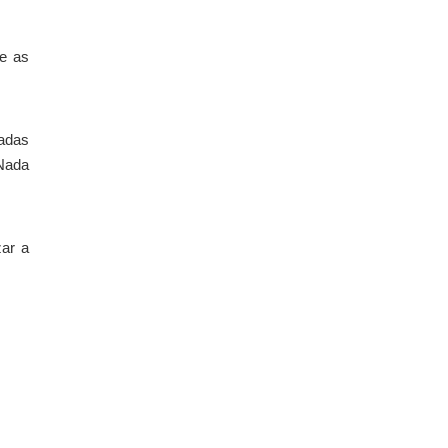
e as
fadas
 Nada
zar a