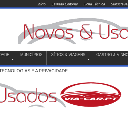
Início
Estatuto Editorial
Ficha Técnica
Subscrever
DADE
MUNICÍPIOS
SÍTIOS & VIAGENS
GASTRO & VINH
TECNOLOGIAS E A PRIVACIDADE