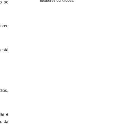
melhores condições.
o se
anos,
 está
dios,
lar e
to da