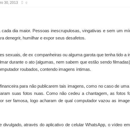
o 30, 2013
0
tá cada dia maior. Pessoas inescrupulosas, vingativas e sem um m
a denegrir, humilhar e expor seus desafetos.
s sexuais, de ex companheiras ou alguma garota que tenha tido a in
filmar durante o ato (algumas, nem sabem que estão sendo filmadas
omputador roubados, contendo imagens íntimas.
financeira para não publicarem tais imagens, como no caso de uma 
opiaram suas fotos nuas. Como não cedeu a chantagem, as fotos 
e por ser famosa, logo acharam de qual computador vazou as imag
divulgado, através do aplicativo de celular WhatsApp, o vídeo e