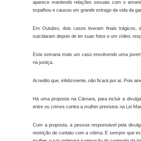
aparece mantendo relações sexuais com o amante
espalhou e causou um grande estrago da vida da gar
Em Outubro, dois casos tiveram finais trágicos, 
suicidaram depois de ter suas fotos e um vídeo, res
Esta semana mais um caso envolvendo uma jovem d
na justiça.
Acredito que, infelizmente, não ficará por aí. Pois a
Há uma proposta na Câmara, para incluir a divulga
entre os crimes contra a mulher previstos na Lei Ma
Com a proposta, a pessoa responsável pela divulga
restrição de contato com a vítima. E sempre que e
mulher, o juiz ordenará a remoção do conteúdo da Int