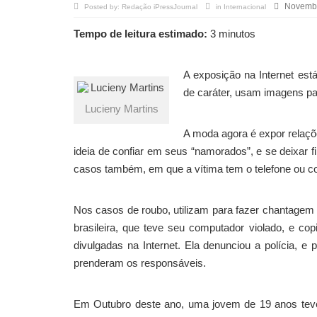
Novembr
Posted by:
Redação iPressJournal
in
Internacional
Tempo de leitura estimado:
3 minutos
A exposição na Internet es
de caráter, usam imagens par
Lucieny Martins
A moda agora é expor relaçõe
ideia de confiar em seus “namorados”, e se deixar 
casos também, em que a vítima tem o telefone ou c
Nos casos de roubo, utilizam para fazer chantagem 
brasileira, que teve seu computador violado, e c
divulgadas na Internet. Ela denunciou a polícia, 
prenderam os responsáveis.
Em Outubro deste ano, uma jovem de 19 anos teve 