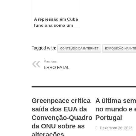
A repressão em Cuba
funciona como um
relógio suíço
Tagged with:
CONTEÚDO DA INTERNET
EXPOSIÇÃO NA INT
Previous:
ERRO FATAL
RELATED ARTICLES
Greenpeace critica
A última se
saída dos EUA da
no mundo e
Convenção-Quadro
Portugal
da ONU sobre as
Dezembro 26, 2025
alterações