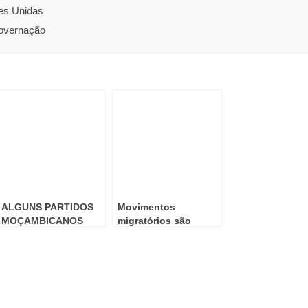
es Unidas
overnação
ALGUNS PARTIDOS
Movimentos
MOÇAMBICANOS
migratórios são
DIZEM NÃO À
positivos quando
VIOLÊNCIA
bem geridos