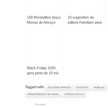
100 Montaditos lança
10 sugestões da
Menus de Almoço
editora Familiam para
para poupar ainda
encantar toda a família
mais durante a
neste Natal
semana
Black Friday 2025
gera perto de 10 mil
reclamações no Portal
da Queixa
Tagged with:
ATELIERS INFANTIS
EVENTOS
FAMÍLIAS
PROGRAMAÇÃO DE NATAL
STRADA OUTLET
Previous: