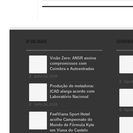
ATUALIDADE
ECONOMI
Visão Zero: ANSR assina
compromissos com
Coimbra e Autoestradas
Julho 24, 2026
Agost
Produção de metadona:
ICAD alarga acordo com
Laboratório Nacional
Julho 24, 2026
Agost
FeelViana Sport Hotel
acolhe Campeonato do
Mundo de Fórmula Kyte
em Viana do Castelo