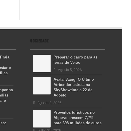
SOCIEDADE
 Praia
Preparar o carro para as
férias de Verão
star e
Agosto 5, 2026
ílias
Avatar Aang: O Último
Airbender estreia na
ampanha
SkyShowtime a 22 de
adias
Agosto
al e
Agosto 3, 2026
Proveitos turísticos no
Algarve crescem 7,7%
des:
para 698 milhões de euros
Julho 31, 2026