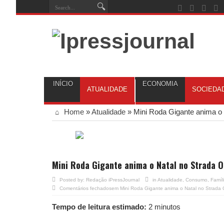
INÍCIO
ECONOMIA
ATUALIDADE
SOCIEDA
Home
»
Atualidade
»
Mini Roda Gigante anima o 
Mini Roda Gigante anima o Natal no Strada 
Posted by:
Redação iPressJournal
in
Atualidade
,
Consumo
,
Famíl
Comentários fechados
em Mini Roda Gigante anima o Natal no Strada 
Tempo de leitura estimado:
2 minutos