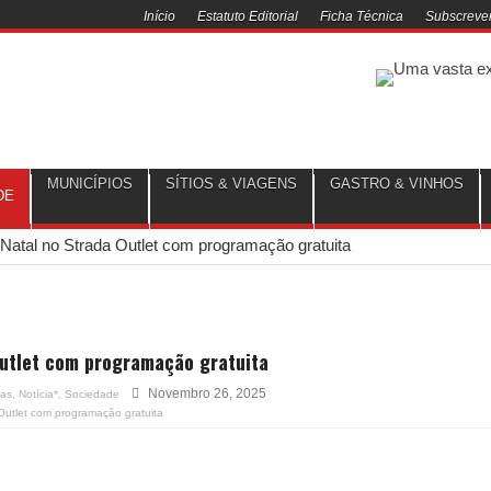
Início
Estatuto Editorial
Ficha Técnica
Subscrever
MUNICÍPIOS
SÍTIOS & VIAGENS
GASTRO & VINHOS
DE
Natal no Strada Outlet com programação gratuita
Outlet com programação gratuita
Novembro 26, 2025
ias
,
Notícia*
,
Sociedade
Outlet com programação gratuita