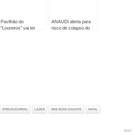
Pavilhão do
ANAUDI alerta para
“Loureiros” vai ter
risco de colapso do
novo Piso desportivo
setor convencionado
de imagiologia
IPRESSJOURNAL
LAZER
MINI RODA GIGANTE
NATAL
Next: