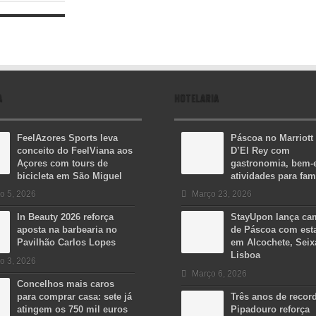
A
HOTELARIA
FeelAzores Sports leva
Páscoa no Marriott
conceito do FeelViana aos
D’El Rey com
Açores com tours de
gastronomia, bem-e
bicicleta em São Miguel
atividades para fam
o 5, 2026
Março 23, 2026
In Beauty 2026 reforça
StayUpon lança c
aposta na barbearia no
de Páscoa com est
Pavilhão Carlos Lopes
em Alcochete, Seix
Lisboa
o 3, 2026
Março 6, 2026
Concelhos mais caros
para comprar casa: sete já
Três anos de recor
atingem os 750 mil euros
Pipadouro reforça