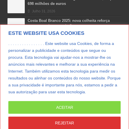
698 milhões de euros
Julho 31, 2026
Costa Boal Branco 2025: nova colheita reforça
aposta nos brancos do Douro
ESTE WEBSITE USA COOKIES
Julho 29, 2026
Novas 7 Maravilhas de Portugal: Setúbal recebe
. . . . . . . . . . . . . . . . Este website usa Cookies, de forma a
final regional da Grande Lisboa
personalizar a publicidade e conteúdos que segue ou
Julho 29, 2026
procura. Esta tecnologia vai ajudar-nos a mostrar-lhe os
anúncios mais relevantes e melhorar a sua experiência na
Vitamina D: o paradoxo dos portugueses
Internet. Também utilizamos esta tecnologia para medir os
Julho 24, 2026
resultados ou alinhar os conteúdos do nosso website. Porque
a sua privacidade é importante para nós, estamos a pedir a
sua autorização para usar esta tecnologia.
LER MAIS
ACEITAR
© Copyright 2012/2026 IpressJournal, Direitos
Reservados. |
Estatuto Editorial
|
Ficha Técnica
|
REJEITAR
CONTATO
|
SUBSCREVER NEWSLETTER
|