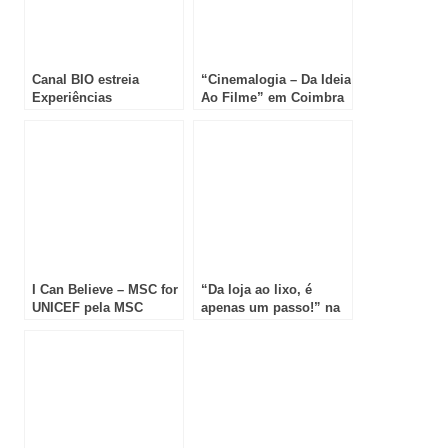
Canal BIO estreia
“Cinemalogia – Da Ideia
Experiências
Ao Filme” em Coimbra
Paranormais em Abril
I Can Believe – MSC for
“Da loja ao lixo, é
UNICEF pela MSC
apenas um passo!” na
Cruzeiros!
Figueira da Foz