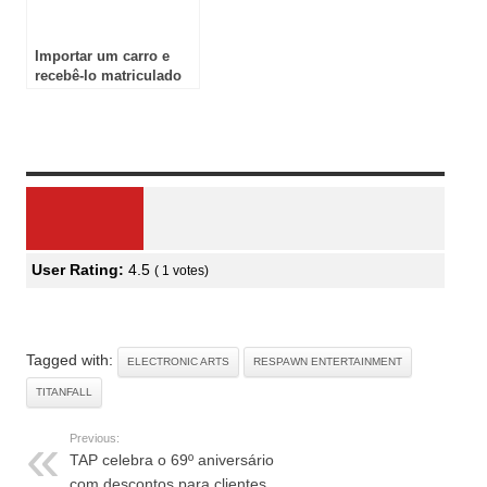
Importar um carro e
recebê-lo matriculado
em 10 dias úteis já é
realidade
Review Overview
User Rating:
4.5
(
1
votes)
Tagged with:
ELECTRONIC ARTS
RESPAWN ENTERTAINMENT
TITANFALL
Previous:
TAP celebra o 69º aniversário
com descontos para clientes