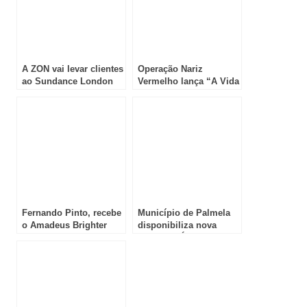
A ZON vai levar clientes
Operação Nariz
ao Sundance London
Vermelho lança “A Vida
Festival
tem Muita Pinta”
Fernando Pinto, recebe
Município de Palmela
o Amadeus Brighter
disponibiliza nova
Awards 2014
Matriz da Água