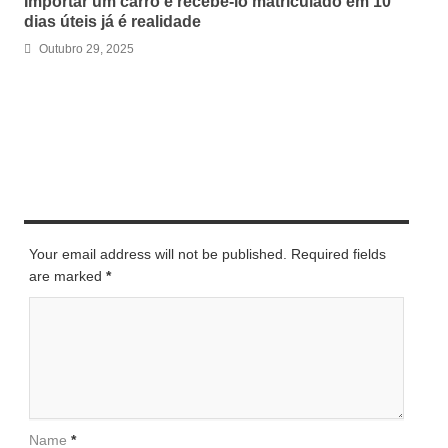
Importar um carro e recebê-lo matriculado em 10
dias úteis já é realidade
Outubro 29, 2025
LEAVE A REPLY
Your email address will not be published. Required fields
are marked
*
Name
*