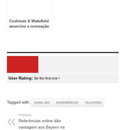
Cushman & Wakefield
anunciou a nomeação
de Diretora Ibérica
Review Overview
User Rating:
Be the first one !
Tagged with:
CANAL BIO
EXPERIÊNCIAS
TELEVISÃO
Previous:
Referências online dão
vantagem aos Bayern na