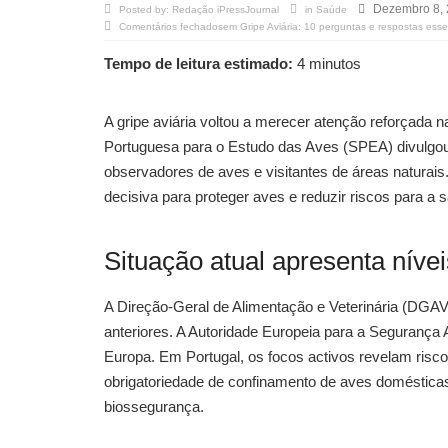
Dezembro 8,
Posted by:
Redação iPressJournal
in
Saúde
Comentários fechados
em Gripe Aviária: 10 perguntas e respostas ess
Tempo de leitura estimado:
4 minutos
A gripe aviária voltou a merecer atenção reforçada
Portuguesa para o Estudo das Aves (SPEA) divulgou 
observadores de aves e visitantes de áreas naturais.
decisiva para proteger aves e reduzir riscos para a 
Situação atual apresenta nív
A Direção-Geral de Alimentação e Veterinária (DGAV
anteriores. A Autoridade Europeia para a Segurança
Europa. Em Portugal, os focos activos revelam risc
obrigatoriedade de confinamento de aves doméstica
biossegurança.