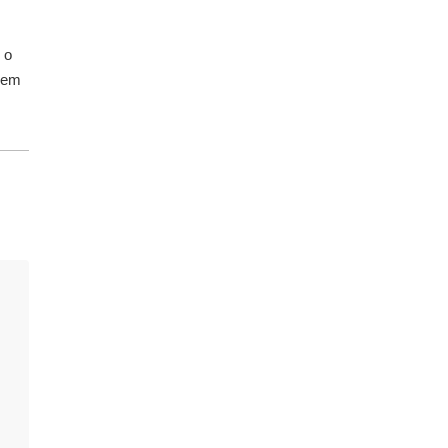
 o
 em