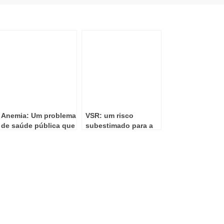
Anemia: Um problema
VSR: um risco
de saúde pública que
subestimado para a
não podemos ignorar
saúde cardiovascular