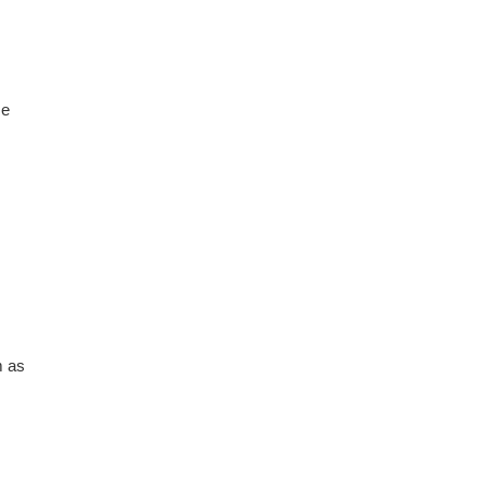
 e
m as