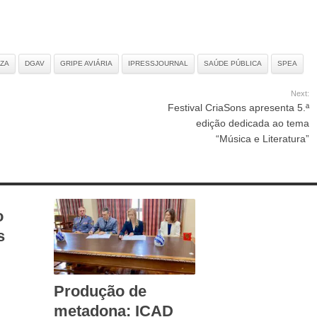
ZA
DGAV
GRIPE AVIÁRIA
IPRESSJOURNAL
SAÚDE PÚBLICA
SPEA
Next:
Festival CriaSons apresenta 5.ª
edição dedicada ao tema
“Música e Literatura”
o
s
Produção de
metadona: ICAD