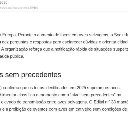
 2025
enciais publicadas pela SPEA
 na Europa. Perante o aumento de focos em aves selvagens, a Socied
dez perguntas e respostas para esclarecer dúvidas e orientar cidad
 A organização reforça que a notificação rápida de situações suspeit
saúde pública.
eis sem precedentes
) confirma que os focos identificados em 2025 superam os anos
 Alimentar classifica o momento como “nível sem precedentes” na
o elevado de transmissão entre aves selvagens. O Edital n.º 38 mant
s e a proibição de eventos com aves em cativeiro sem condições de