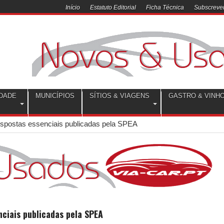
Início
Estatuto Editorial
Ficha Técnica
Subscrever
DADE
MUNICÍPIOS
SÍTIOS & VIAGENS
GASTRO & VINH
respostas essenciais publicadas pela SPEA
nciais publicadas pela SPEA