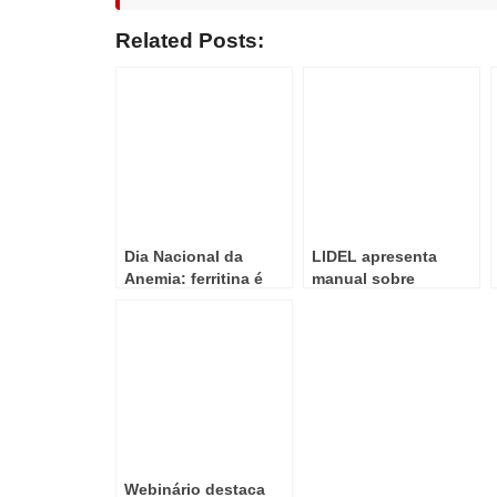
Related Posts:
Dia Nacional da
LIDEL apresenta
Anemia: ferritina é
manual sobre
essencial para o
obesidade com
diagnóstico precoce
enfoque
da deficiência de
multidisciplinar
ferro
Webinário destaca