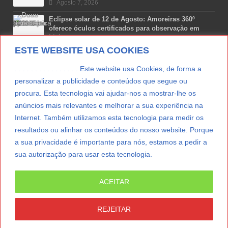
Agosto 7, 2026
Eclipse solar de 12 de Agosto: Amoreiras 360º
oferece óculos certificados para observação em
Lisboa
ESTE WEBSITE USA COOKIES
Agosto 7, 2026
Lua Afonso vence prémio internacional de liderança
. . . . . . . . . . . . . . . . Este website usa Cookies, de forma a
em engenharia espacial nos EUA
personalizar a publicidade e conteúdos que segue ou
Agosto 7, 2026
procura. Esta tecnologia vai ajudar-nos a mostrar-lhe os
anúncios mais relevantes e melhorar a sua experiência na
Preparar o carro para as férias de Verão
Internet. Também utilizamos esta tecnologia para medir os
Agosto 5, 2026
resultados ou alinhar os conteúdos do nosso website. Porque
a sua privacidade é importante para nós, estamos a pedir a
sua autorização para usar esta tecnologia.
LER MAIS
ACEITAR
© Copyright 2012/2026 IpressJournal, Direitos
Reservados. |
Estatuto Editorial
|
Ficha Técnica
|
REJEITAR
CONTATO
|
SUBSCREVER NEWSLETTER
|
SpringParty
|
Suporte Técnico
|