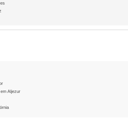
res
z
or
 em Aljezur
órnia