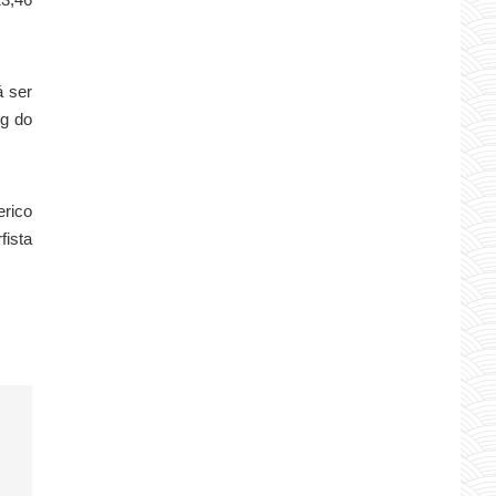
á ser
ng do
erico
fista