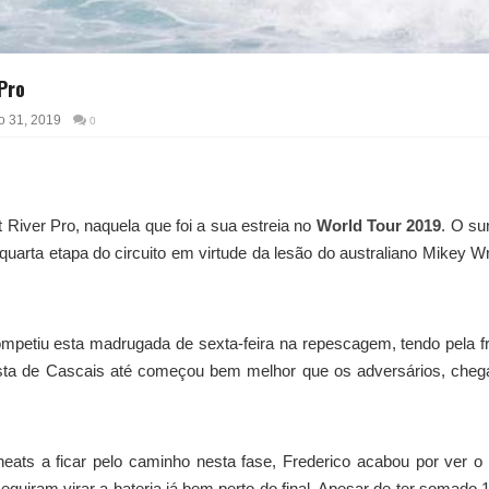
Pro
o 31, 2019
0
 River Pro, naquela que foi a sua estreia no
World Tour 2019
. O sur
uarta etapa do circuito em virtude da lesão do australiano Mikey Wr
ompetiu esta madrugada de sexta-feira na repescagem, tendo pela f
fista de Cascais até começou bem melhor que os adversários, che
ts a ficar pelo caminho nesta fase, Frederico acabou por ver o
guiram virar a bateria já bem perto do final. Apesar de ter somado 