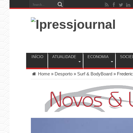
INÍCIO
ATUALIDADE
ECONOMIA
SOCIE
Home
»
Desporto
»
Surf & BodyBoard
»
Frederic