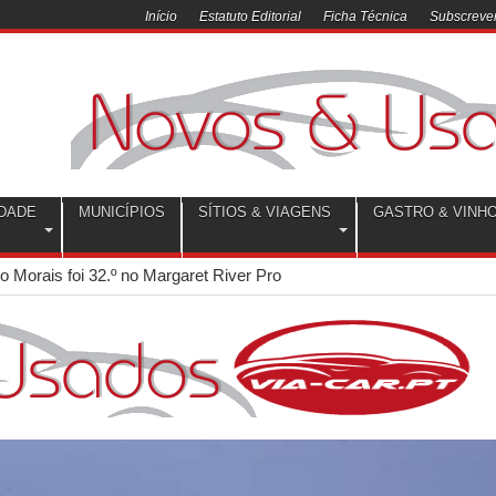
Início
Estatuto Editorial
Ficha Técnica
Subscrever
DADE
MUNICÍPIOS
SÍTIOS & VIAGENS
GASTRO & VINH
o Morais foi 32.º no Margaret River Pro