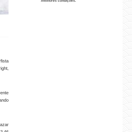
melhores condições.
fista
ight,
rente
gando
 azar
13,46