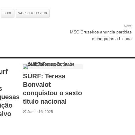
SURF
WORLD TOUR 2019
Next:
MSC Cruzeiros anuncia partidas
e chegadas a Lisboa
urf
SURF: Teresa
Bonvalot
s
conquistou o sexto
guesas
título nacional
ição
Junho 16, 2025
sivo