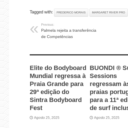
Tagged with:
FREDERICO MORAIS
MARGARET RIVER PRO
Previous:
Palmela rejeita a transferência
de Competências
RELATED ARTICLES
Elite do Bodyboard
BUONDI ® S
Mundial regressa à
Sessions
Praia Grande para
regressam à
29ª edição do
praias portu
Sintra Bodyboard
para a 11ª ed
Fest
de surf inclu
Agosto 25, 2025
Agosto 25, 2025