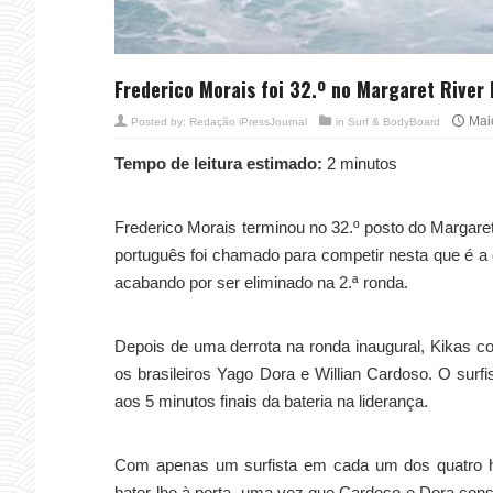
Frederico Morais foi 32.º no Margaret River 
Mai
Posted by:
Redação iPressJournal
in
Surf & BodyBoard
Tempo de leitura estimado:
2 minutos
Frederico Morais terminou no 32.º posto do Margaret
português foi chamado para competir nesta que é a q
acabando por ser eliminado na 2.ª ronda.
Depois de uma derrota na ronda inaugural, Kikas c
os brasileiros Yago Dora e Willian Cardoso. O sur
aos 5 minutos finais da bateria na liderança.
Com apenas um surfista em cada um dos quatro hea
bater-lhe à porta, uma vez que Cardoso e Dora conse