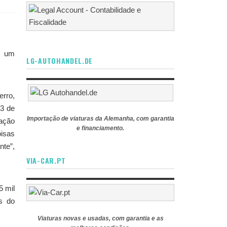
e um
LG-AUTOHANDEL.DE
erro,
23 de
Importação de viaturas da Alemanha, com garantia
zação
e financiamento.
oisas
nte”,
VIA-CAR.PT
5 mil
s do
Viaturas novas e usadas, com garantia e as