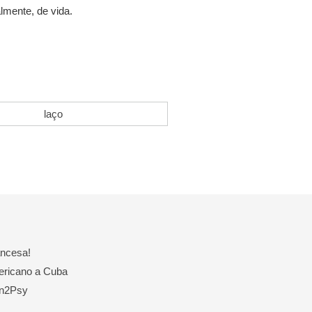
lmente, de vida.
ancesa!
ericano a Cuba
yn2Psy