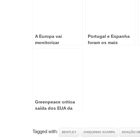
A Europa vai
Portugal e Espanha
monitorizar
foram os mais
passageiros aéreos
exigentes com a
Grécia
Greenpeace critica
saída dos EUA da
Convenção-Quadro
da ONU sobre as
alterações climáticas
Tagged with:
BENTLEY
CHIQUINHO SCARPA
DOAÇÃO DE