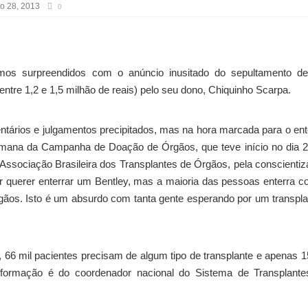
o 28, 2013
0
mos surpreendidos com o anúncio inusitado do sepultamento d
entre 1,2 e 1,5 milhão de reais) pelo seu dono, Chiquinho Scarpa.
ários e julgamentos precipitados, mas na hora marcada para o ent
semana da Campanha de Doação de Órgãos, que teve início no dia 
 Associação Brasileira dos Transplantes de Órgãos, pela conscienti
r querer enterrar um Bentley, mas a maioria das pessoas enterra c
gãos. Isto é um absurdo com tanta gente esperando por um transpla
e, 66 mil pacientes precisam de algum tipo de transplante e apenas 1
informação é do coordenador nacional do Sistema de Transplante