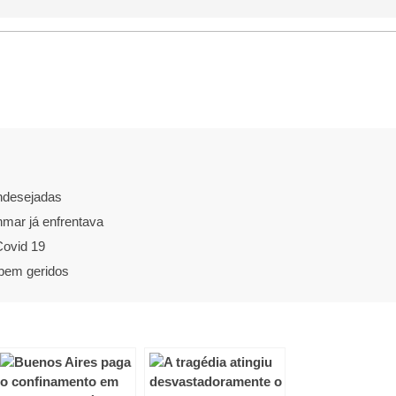
indesejadas
mar já enfrentava
Covid 19
 bem geridos