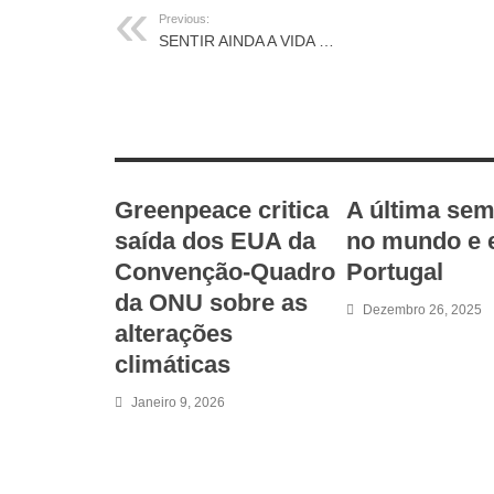
Previous:
SENTIR AINDA A VIDA …
RELATED ARTICLES
Greenpeace critica
A última se
saída dos EUA da
no mundo e
Convenção-Quadro
Portugal
da ONU sobre as
Dezembro 26, 2025
alterações
climáticas
Janeiro 9, 2026