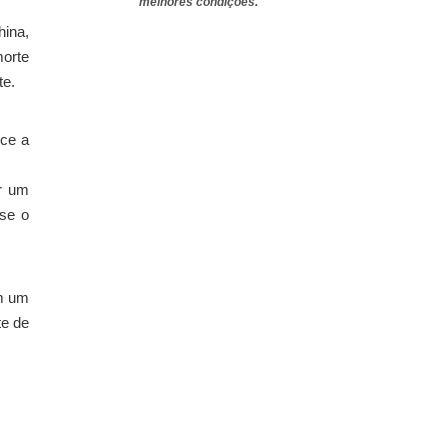
melhores condições.
hina,
morte
te.
ece a
ir um
se o
em um
te de