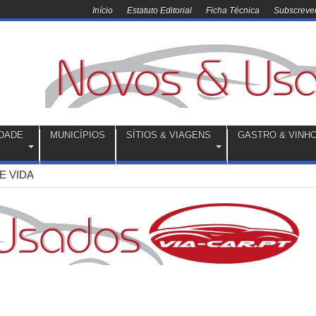
Início
Estatuto Editorial
Ficha Técnica
Subscrever
DADE
MUNICÍPIOS
SÍTIOS & VIAGENS
GASTRO & VINH
E VIDA