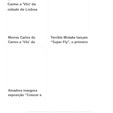
Morreu Carlos do
Terrible Mistake lançam
Carmo a ‘Vóz’ da
“Super Fly”, o primeiro
cidade de Lisboa
single do álbum de
estreia I Have An
Atomic Bomb Inside Me
Amadora inaugura
exposição “Crescer a
Aparecer” na Galeria
Municipal Artur Bual