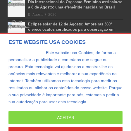
Dia Internacional do Orgasmo Feminino assinala-se
a 8 de Agosto: uma efeméride nascida no Brasil
Agosto 7, 2026
Eclipse solar de 12 de Agosto: Amoreiras 360º
oferece óculos certificados para observação em
Lisboa
ESTE WEBSITE USA COOKIES
Agosto 7, 2026
Lua Afonso vence prémio internacional de liderança
. . . . . . . . . . . . . . . . Este website usa Cookies, de forma a
em engenharia espacial nos EUA
personalizar a publicidade e conteúdos que segue ou
Agosto 7, 2026
procura. Esta tecnologia vai ajudar-nos a mostrar-lhe os
anúncios mais relevantes e melhorar a sua experiência na
Preparar o carro para as férias de Verão
Internet. Também utilizamos esta tecnologia para medir os
Agosto 5, 2026
resultados ou alinhar os conteúdos do nosso website. Porque
a sua privacidade é importante para nós, estamos a pedir a
sua autorização para usar esta tecnologia.
LER MAIS
ACEITAR
© Copyright 2012/2026 IpressJournal, Direitos
Reservados. |
Estatuto Editorial
|
Ficha Técnica
|