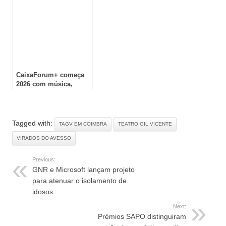
CaixaForum+ começa
2026 com música,
cinema documental e
novos conteúdos
culturais
Tagged with:
TAGV EM COIMBRA
TEATRO GIL VICENTE
VIRADOS DO AVESSO
Previous:
GNR e Microsoft lançam projeto
para atenuar o isolamento de
idosos
Next:
Prémios SAPO distinguiram