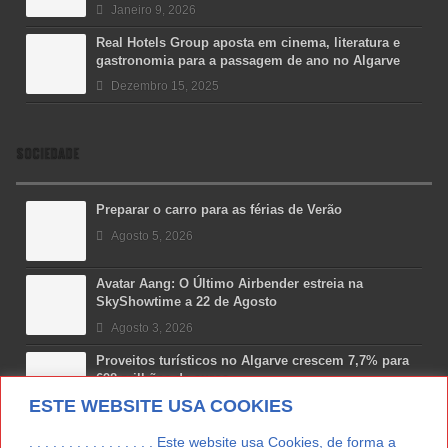
Janeiro 9, 2026
Real Hotels Group aposta em cinema, literatura e
gastronomia para a passagem de ano no Algarve
Dezembro 15, 2025
SOCIEDADE
Preparar o carro para as férias de Verão
Agosto 5, 2026
Avatar Aang: O Último Airbender estreia na
SkyShowtime a 22 de Agosto
Agosto 3, 2026
Proveitos turísticos no Algarve crescem 7,7% para
698 milhões de euros
ESTE WEBSITE USA COOKIES
Julho 31, 2026
Costa Boal Branco 2025: nova colheita reforça
. . . . . . . . . . . . . . . . Este website usa Cookies, de forma a