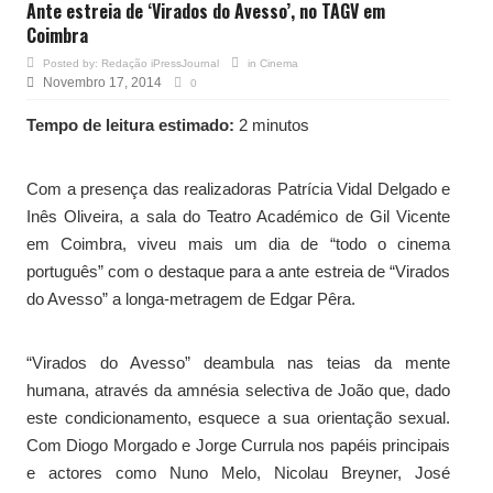
Ante estreia de ‘Virados do Avesso’, no TAGV em
Coimbra
Posted by:
Redação iPressJournal
in
Cinema
Novembro 17, 2014
0
Tempo de leitura estimado:
2 minutos
Com a presença das realizadoras Patrícia Vidal Delgado e
Inês Oliveira, a sala do Teatro Académico de Gil Vicente
em Coimbra, viveu mais um dia de “todo o cinema
português” com o destaque para a ante estreia de “Virados
do Avesso” a longa-metragem de Edgar Pêra.
“Virados do Avesso” deambula nas teias da mente
humana, através da amnésia selectiva de João que, dado
este condicionamento, esquece a sua orientação sexual.
Com Diogo Morgado e Jorge Currula nos papéis principais
e actores como Nuno Melo, Nicolau Breyner, José