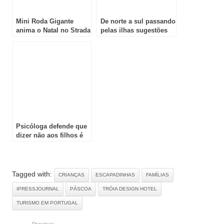
Mini Roda Gigante
De norte a sul passando
anima o Natal no Strada
pelas ilhas sugestões
Outlet com
de hotéis para a época
programação gratuita
festiva e a chegada do
ano novo
Psicóloga defende que
dizer não aos filhos é
amor
Tagged with:
CRIANÇAS
ESCAPADINHAS
FAMÍLIAS
IPRESSJOURNAL
PÁSCOA
TRÓIA DESIGN HOTEL
TURISMO EM PORTUGAL
Previous: