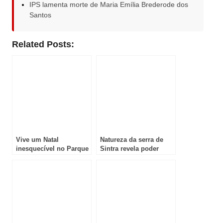
IPS lamenta morte de Maria Emília Brederode dos
Santos
Related Posts:
Vive um Natal
Natureza da serra de
inesquecível no Parque
Sintra revela poder
Warner Madrid com a
terapêutico do Forest
nova edição do
Mind
Christmas Studios