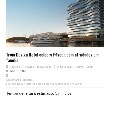
Tróia Design Hotel celebra Páscoa com atividades em
família
Posted by:
Redação iPressJournal
in
Sociedade
,
Turismo – Lazer
Abril 1, 2026
Comentários fechados
em Tróia Design Hotel celebra Páscoa com atividades em família
Tempo de leitura estimado:
5 minutos