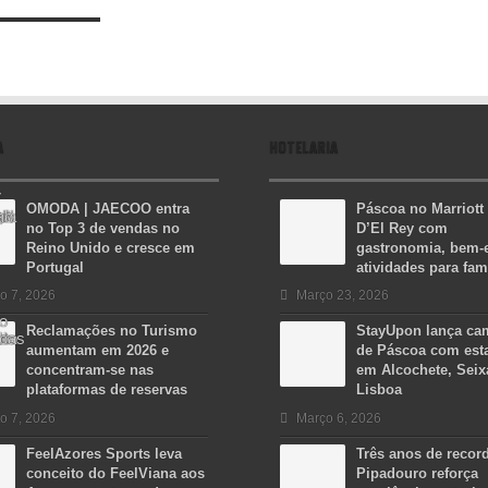
A
HOTELARIA
OMODA | JAECOO entra
Páscoa no Marriott
no Top 3 de vendas no
D’El Rey com
Reino Unido e cresce em
gastronomia, bem-e
Portugal
atividades para fam
o 7, 2026
Março 23, 2026
Reclamações no Turismo
StayUpon lança c
aumentam em 2026 e
de Páscoa com est
concentram-se nas
em Alcochete, Seix
plataformas de reservas
Lisboa
o 7, 2026
Março 6, 2026
FeelAzores Sports leva
Três anos de recor
conceito do FeelViana aos
Pipadouro reforça