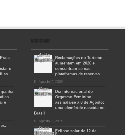
SOCIEDADE
 Praia
Reclamações no Turismo
aumentam em 2026 e
star e
concentram-se nas
ílias
plataformas de reservas
Agosto 7, 2026
ampanha
Dia Internacional do
adias
Orgasmo Feminino
al e
assinala-se a 8 de Agosto:
uma efeméride nascida no
Brasil
Agosto 7, 2026
des:
Eclipse solar de 12 de