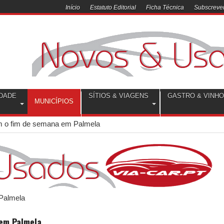
Início
Estatuto Editorial
Ficha Técnica
Subscrever
DADE
SÍTIOS & VIAGENS
GASTRO & VINH
MUNICÍPIOS
m o fim de semana em Palmela
 em Palmela