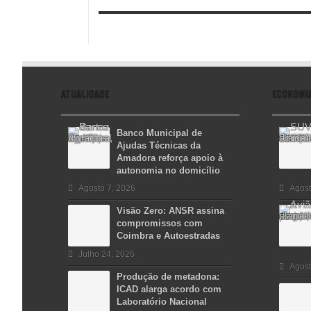
ATUALIDADE
ECONOMI
Banco Municipal de
Ajudas Técnicas da
Amadora reforça apoio à
autonomia no domicílio
Agosto 7, 2026
Agost
Visão Zero: ANSR assina
compromissos com
Coimbra e Autoestradas
Julho 24, 2026
Agost
Produção de metadona:
ICAD alarga acordo com
Laboratório Nacional