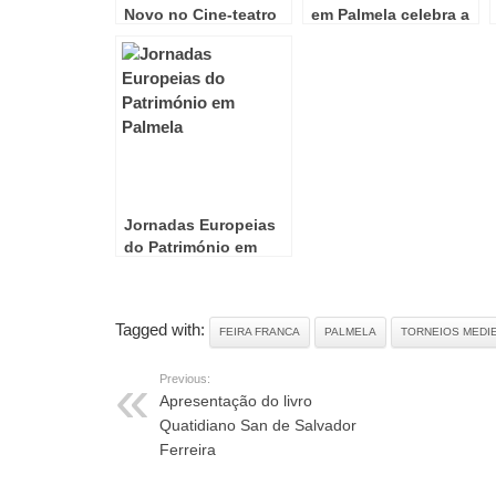
Novo no Cine-teatro
em Palmela celebra a
S. João em Palmela
vinha e o vinho
Jornadas Europeias
do Património em
Palmela
Tagged with:
FEIRA FRANCA
PALMELA
TORNEIOS MEDI
Previous:
Apresentação do livro
Quatidiano San de Salvador
Ferreira