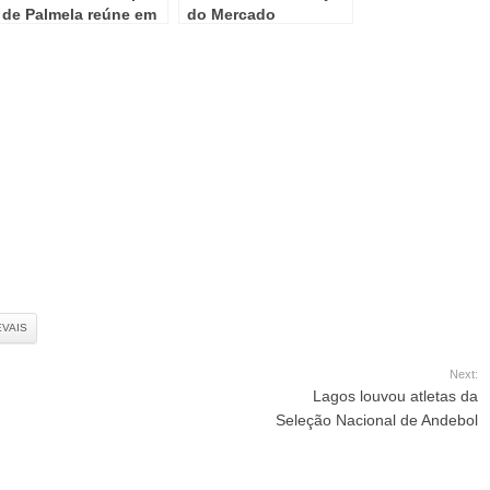
de Palmela reúne em
do Mercado
Sessão Pública
Municipal de Palmela
EVAIS
Next:
Lagos louvou atletas da
Seleção Nacional de Andebol