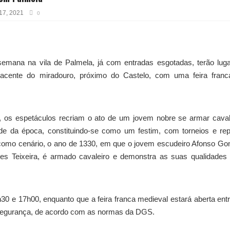
17, 2021
0
emana na vila de Palmela, já com entradas esgotadas, terão lug
acente do miradouro, próximo do Castelo, com uma feira franc
, os espetáculos recriam o ato de um jovem nobre se armar caval
e da época, constituindo-se como um festim, com torneios e rep
 como cenário, o ano de 1330, em que o jovem escudeiro Afonso G
 Teixeira, é armado cavaleiro e demonstra as suas qualidades
30 e 17h00, enquanto que a feira franca medieval estará aberta ent
segurança, de acordo com as normas da DGS.