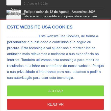
Agosto 7, 2026
Eclipse solar de 12 de Agosto: Amoreiras 360º
oferece óculos certificados para observação em
Lisboa
ESTE WEBSITE USA COOKIES
Agosto 7, 2026
Lua Afonso vence prémio internacional de liderança
. . . . . . . . . . . . . . . . Este website usa Cookies, de forma a
em engenharia espacial nos EUA
personalizar a publicidade e conteúdos que segue ou
Agosto 7, 2026
procura. Esta tecnologia vai ajudar-nos a mostrar-lhe os
anúncios mais relevantes e melhorar a sua experiência na
Preparar o carro para as férias de Verão
Internet. Também utilizamos esta tecnologia para medir os
Agosto 5, 2026
resultados ou alinhar os conteúdos do nosso website. Porque
a sua privacidade é importante para nós, estamos a pedir a
sua autorização para usar esta tecnologia.
LER MAIS
ACEITAR
© Copyright 2012/2026 IpressJournal, Direitos
Reservados. |
Estatuto Editorial
|
Ficha Técnica
|
REJEITAR
CONTATO
|
SUBSCREVER NEWSLETTER
|
SpringParty
|
Suporte Técnico
|