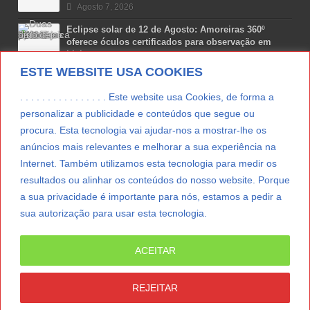
Agosto 7, 2026
Eclipse solar de 12 de Agosto: Amoreiras 360º
oferece óculos certificados para observação em
Lisboa
ESTE WEBSITE USA COOKIES
Agosto 7, 2026
Lua Afonso vence prémio internacional de liderança
. . . . . . . . . . . . . . . . Este website usa Cookies, de forma a
em engenharia espacial nos EUA
personalizar a publicidade e conteúdos que segue ou
Agosto 7, 2026
procura. Esta tecnologia vai ajudar-nos a mostrar-lhe os
anúncios mais relevantes e melhorar a sua experiência na
Preparar o carro para as férias de Verão
Internet. Também utilizamos esta tecnologia para medir os
Agosto 5, 2026
resultados ou alinhar os conteúdos do nosso website. Porque
a sua privacidade é importante para nós, estamos a pedir a
sua autorização para usar esta tecnologia.
LER MAIS
ACEITAR
© Copyright 2012/2026 IpressJournal, Direitos
Reservados. |
Estatuto Editorial
|
Ficha Técnica
|
REJEITAR
CONTATO
|
SUBSCREVER NEWSLETTER
|
SpringParty
|
Suporte Técnico
|