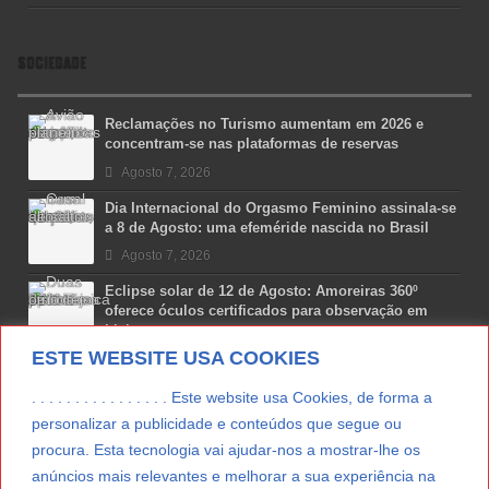
SOCIEDADE
Reclamações no Turismo aumentam em 2026 e
concentram-se nas plataformas de reservas
Agosto 7, 2026
Dia Internacional do Orgasmo Feminino assinala-se
a 8 de Agosto: uma efeméride nascida no Brasil
Agosto 7, 2026
Eclipse solar de 12 de Agosto: Amoreiras 360º
oferece óculos certificados para observação em
Lisboa
ESTE WEBSITE USA COOKIES
Agosto 7, 2026
Lua Afonso vence prémio internacional de liderança
. . . . . . . . . . . . . . . . Este website usa Cookies, de forma a
em engenharia espacial nos EUA
personalizar a publicidade e conteúdos que segue ou
Agosto 7, 2026
procura. Esta tecnologia vai ajudar-nos a mostrar-lhe os
anúncios mais relevantes e melhorar a sua experiência na
Preparar o carro para as férias de Verão