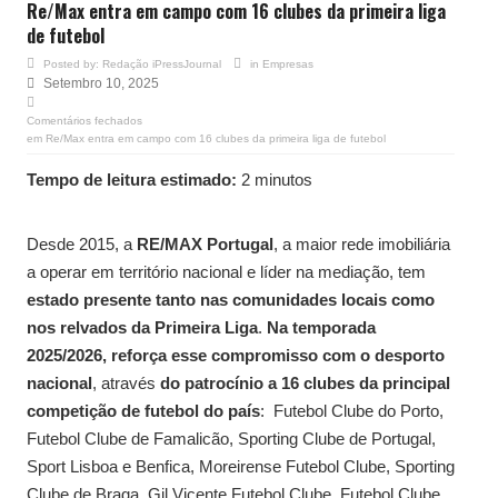
Re/Max entra em campo com 16 clubes da primeira liga
de futebol
Posted by:
Redação iPressJournal
in
Empresas
Setembro 10, 2025
Comentários fechados
em Re/Max entra em campo com 16 clubes da primeira liga de futebol
Tempo de leitura estimado:
2 minutos
Desde 2015, a
RE/MAX Portugal
, a maior rede imobiliária
a operar em território nacional e líder na mediação, tem
estado presente tanto nas comunidades locais como
nos relvados da Primeira Liga
.
Na temporada
2025/2026, reforça esse compromisso com o desporto
nacional
, através
do patrocínio a 16 clubes da principal
competição de futebol do país
: Futebol Clube do Porto,
Futebol Clube de Famalicão, Sporting Clube de Portugal,
Sport Lisboa e Benfica, Moreirense Futebol Clube, Sporting
Clube de Braga, Gil Vicente Futebol Clube, Futebol Clube