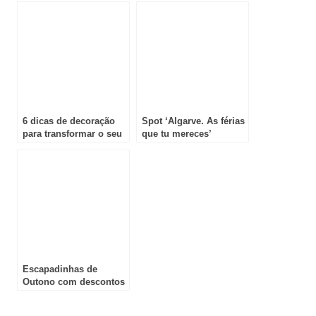
6 dicas de decoração
Spot ‘Algarve. As férias
para transformar o seu
que tu mereces’
espaço de banho num
distinguido no Festival
verdadeiro refúgio
Internacional de
Cinema de Turismo
ART&TUR 2025
Escapadinhas de
Outono com descontos
até 25%