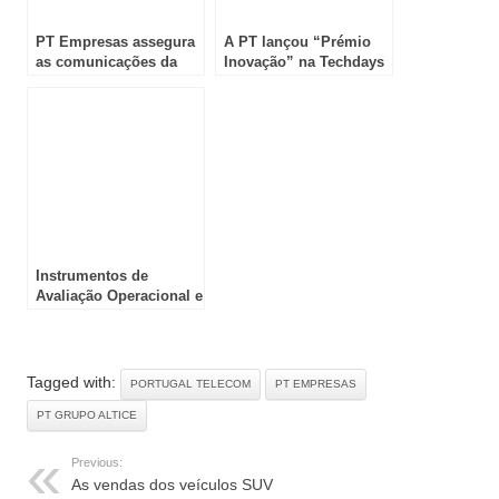
PT Empresas assegura
A PT lançou “Prémio
as comunicações da
Inovação” na Techdays
taça do Mundo de
Aveiro
Canoagem
Instrumentos de
Avaliação Operacional e
Ambiental de Rotundas
Tagged with:
PORTUGAL TELECOM
PT EMPRESAS
PT GRUPO ALTICE
Previous:
As vendas dos veículos SUV