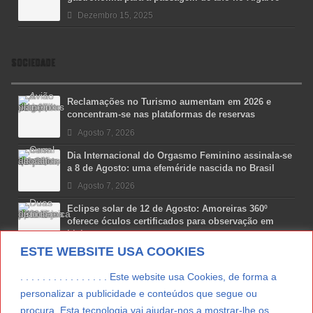
Dezembro 15, 2025
SOCIEDADE
Reclamações no Turismo aumentam em 2026 e
concentram-se nas plataformas de reservas
Agosto 7, 2026
Dia Internacional do Orgasmo Feminino assinala-se
a 8 de Agosto: uma efeméride nascida no Brasil
Agosto 7, 2026
Eclipse solar de 12 de Agosto: Amoreiras 360º
oferece óculos certificados para observação em
Lisboa
ESTE WEBSITE USA COOKIES
Agosto 7, 2026
Lua Afonso vence prémio internacional de liderança
. . . . . . . . . . . . . . . . Este website usa Cookies, de forma a
em engenharia espacial nos EUA
personalizar a publicidade e conteúdos que segue ou
Agosto 7, 2026
procura. Esta tecnologia vai ajudar-nos a mostrar-lhe os