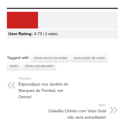
Review Overview
User Rating:
4.73
(
2
votes)
Tagged with:
PRAIA VASCO DA GAMA
QUALIDADE DE OURO
SINES
ZONAS BALNEARES
Previous:
Edpcooljazz nos Jardins do
Marques de Pombal, em
Oeiras!
Next:
Cidadão Chinês com Visto Gold
não será extraditado!