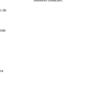
melhores condições.
o de
ende
gra