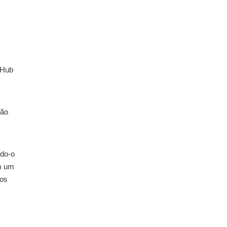
 Hub
ção
ndo-o
m um
mos