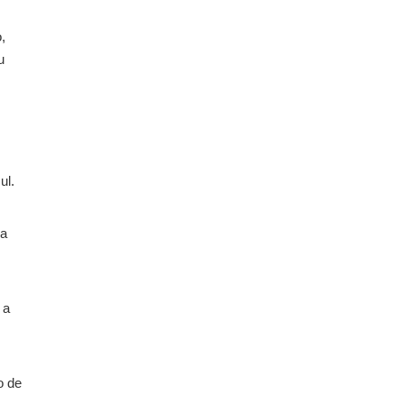
,
u
ul.
ra
 a
o de