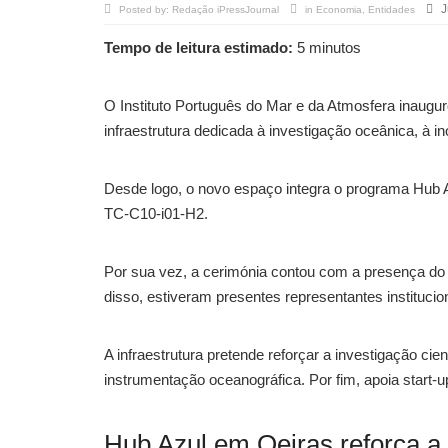
J
Posted by:
Redação iPressJournal
in
Economia
,
Entidades
Tempo de leitura estimado:
5 minutos
O Instituto Português do Mar e da Atmosfera inaugu
infraestrutura dedicada à investigação oceânica, à
Desde logo, o novo espaço integra o programa Hub A
TC-C10-i01-H2.
Por sua vez, a cerimónia contou com a presença do
disso, estiveram presentes representantes institucio
A infraestrutura pretende reforçar a investigação cie
instrumentação oceanográfica. Por fim, apoia start-u
Hub Azul em Oeiras reforça a