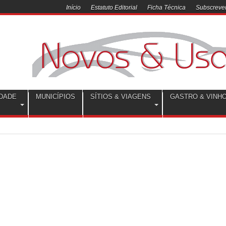
Início
Estatuto Editorial
Ficha Técnica
Subscrever
DADE
MUNICÍPIOS
SÍTIOS & VIAGENS
GASTRO & VINH