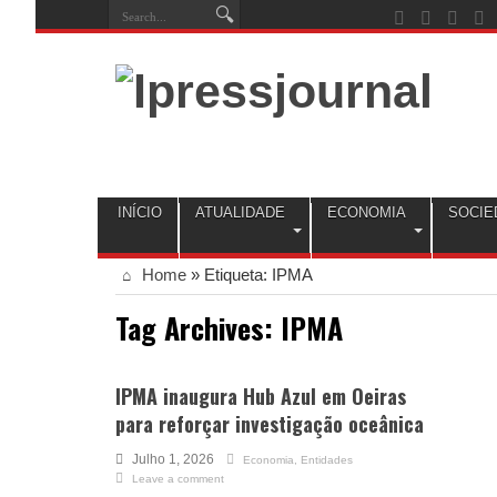
INÍCIO
ATUALIDADE
ECONOMIA
SOCIE
Home
»
Etiqueta:
IPMA
Tag Archives:
IPMA
IPMA inaugura Hub Azul em Oeiras
para reforçar investigação oceânica
Julho 1, 2026
Economia
,
Entidades
Leave a comment