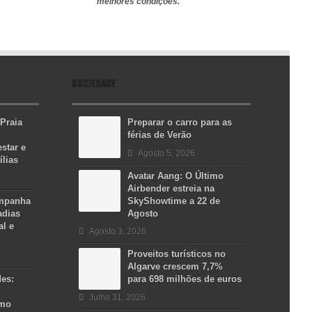
melhores condições.
SOCIEDADE
 Praia
Preparar o carro para as
férias de Verão
star e
Agosto 5, 2026
ílias
Avatar Aang: O Último
Airbender estreia na
ampanha
SkyShowtime a 22 de
adias
Agosto
al e
Agosto 3, 2026
Proveitos turísticos no
Algarve crescem 7,7%
des:
para 698 milhões de euros
Julho 31, 2026
smo