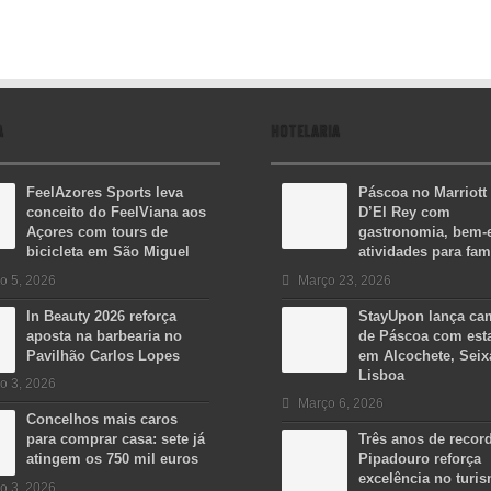
A
HOTELARIA
FeelAzores Sports leva
Páscoa no Marriott
conceito do FeelViana aos
D’El Rey com
Açores com tours de
gastronomia, bem-e
bicicleta em São Miguel
atividades para fam
o 5, 2026
Março 23, 2026
In Beauty 2026 reforça
StayUpon lança c
aposta na barbearia no
de Páscoa com est
Pavilhão Carlos Lopes
em Alcochete, Seix
Lisboa
o 3, 2026
Março 6, 2026
Concelhos mais caros
para comprar casa: sete já
Três anos de recor
atingem os 750 mil euros
Pipadouro reforça
excelência no turi
o 3, 2026