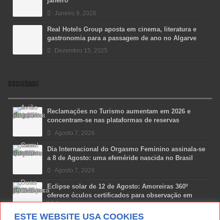
janeiro
Janeiro 9, 2026
Real Hotels Group aposta em cinema, literatura e
gastronomia para a passagem de ano no Algarve
Dezembro 15, 2025
SOCIEDADE
Reclamações no Turismo aumentam em 2026 e
concentram-se nas plataformas de reservas
Agosto 7, 2026
Dia Internacional do Orgasmo Feminino assinala-se
a 8 de Agosto: uma efeméride nascida no Brasil
Agosto 7, 2026
Eclipse solar de 12 de Agosto: Amoreiras 360º
oferece óculos certificados para observação em
Lisboa
ESTE WEBSITE USA COOKIES
Agosto 7, 2026