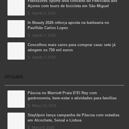
FeelAzores Sports leva conceito do FeelViana aos
Açores com tours de bicicleta em São Miguel
Agosto 5, 2026
In Beauty 2026 reforça aposta na barbearia no
Pavilhão Carlos Lopes
Agosto 3, 2026
Concelhos mais caros para comprar casa: sete já
atingem os 750 mil euros
Agosto 3, 2026
HOTELARIA
Páscoa no Marriott Praia D’El Rey com
gastronomia, bem-estar e atividades para famílias
Março 23, 2026
StayUpon lança campanha de Páscoa com estadias
em Alcochete, Seixal e Lisboa
Março 6, 2026