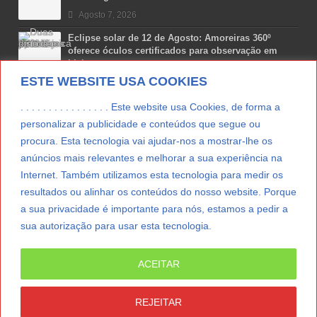
Agosto 7, 2026
Eclipse solar de 12 de Agosto: Amoreiras 360º
oferece óculos certificados para observação em
Lisboa
ESTE WEBSITE USA COOKIES
Agosto 7, 2026
Lua Afonso vence prémio internacional de liderança
. . . . . . . . . . . . . . . . Este website usa Cookies, de forma a
em engenharia espacial nos EUA
personalizar a publicidade e conteúdos que segue ou
Agosto 7, 2026
procura. Esta tecnologia vai ajudar-nos a mostrar-lhe os
anúncios mais relevantes e melhorar a sua experiência na
Preparar o carro para as férias de Verão
Internet. Também utilizamos esta tecnologia para medir os
Agosto 5, 2026
resultados ou alinhar os conteúdos do nosso website. Porque
a sua privacidade é importante para nós, estamos a pedir a
sua autorização para usar esta tecnologia.
LER MAIS
ACEITAR
© Copyright 2012/2026 IpressJournal, Direitos
Reservados. |
Estatuto Editorial
|
Ficha Técnica
|
REJEITAR
CONTATO
|
SUBSCREVER NEWSLETTER
|