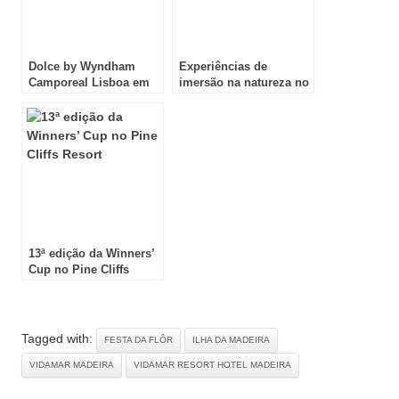
Dolce by Wyndham
Experiências de
Camporeal Lisboa em
imersão na natureza no
Torres Vedras
Ohai Nazaré
13ª edição da Winners’
Cup no Pine Cliffs
Resort
Tagged with:
FESTA DA FLÔR
ILHA DA MADEIRA
VIDAMAR MADEIRA
VIDAMAR RESORT HOTEL MADEIRA