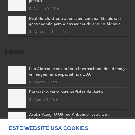
janeiro
Janeiro 9, 2026
Real Hotels Group aposta em cinema, literatura e
gastronomia para a passagem de ano no Algarve
Dezembro 15, 2025
SOCIEDADE
Lua Afonso vence prémio internacional de liderança
em engenharia espacial nos EUA
Agosto 7, 2026
Preparar o carro para as férias de Verão
Agosto 5, 2026
Avatar Aang: O Último Airbender estreia na
SkyShowtime a 22 de Agosto
ESTE WEBSITE USA COOKIES
Agosto 3, 2026