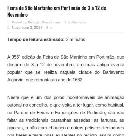
Feira de São Martinho em Portimão de 3 a 12 de
Novembro
Posted by:
Redação iPressJournal
in
Municipios
Novembro 3, 2017
0
Tempo de leitura estimado:
2 minutos
A 355ª edição da Feira de São Martinho em Portimão, que
decorre de 3 a 12 de novembro, é o mais antigo evento
popular que se realiza naquela cidade do Barlavento
Algarvio, que remonta ao ano de 1662.
Neste que é um dos polos incontornáveis de animação
outonal no concelho, e que volta a ter lugar, como habitual,
no Parque de Feiras e Exposições de Portimão, não vão
faltar as tradicionais castanhas assadas, as farturas, as
pipocas, o pão com chouriço e outros petiscos tentadores
nos bares e tasquinhas existentes no recinto, assim como