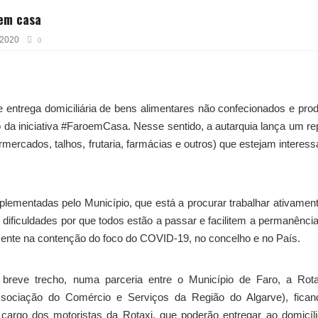
 em casa
 2020
0
 entrega domiciliária de bens alimentares não confecionados e pro
da iniciativa #FaroemCasa. Nesse sentido, a autarquia lança um re
ercados, talhos, frutaria, farmácias e outros) que estejam interes
lementadas pelo Município, que está a procurar trabalhar ativamen
dificuldades por que todos estão a passar e facilitem a permanênci
mente na contenção do foco do COVID-19, no concelho e no País.
a breve trecho, numa parceria entre o Município de Faro, a Rot
sociação do Comércio e Serviços da Região do Algarve), fican
cargo dos motoristas da Rotaxi, que poderão entregar ao domicíl