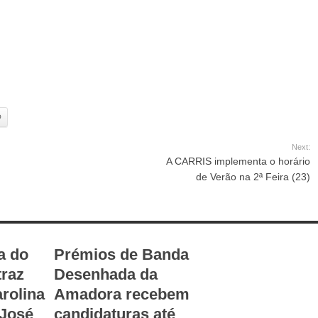
O
Next:
A CARRIS implementa o horário
de Verão na 2ª Feira (23)
a do
Prémios de Banda
traz
Desenhada da
rolina
Amadora recebem
 José
candidaturas até