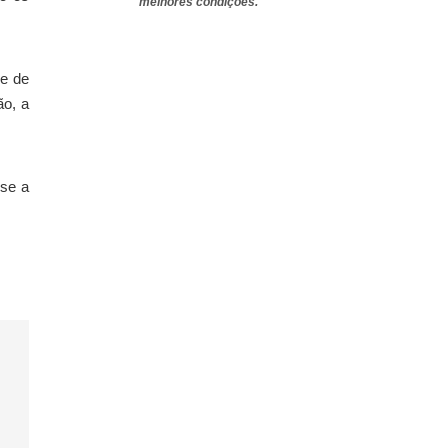
melhores condições.
 e de
ão, a
-se a