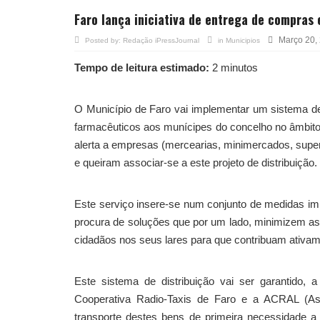
Faro lança iniciativa de entrega de compras
Março 20,
Posted by:
Redação iPressJournal
in
Municipios
Tempo de leitura estimado:
2 minutos
O Município de Faro vai implementar um sistema de
farmacêuticos aos munícipes do concelho no âmbito 
alerta a empresas (mercearias, minimercados, superm
e queiram associar-se a este projeto de distribuição.
Este serviço insere-se num conjunto de medidas imp
procura de soluções que por um lado, minimizem as 
cidadãos nos seus lares para que contribuam ativa
Este sistema de distribuição vai ser garantido, 
Cooperativa Radio-Taxis de Faro e a ACRAL (As
transporte destes bens de primeira necessidade a 