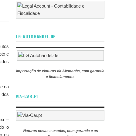
LG-AUTOHANDEL.DE
dutos
pto e
sados
Importação de viaturas da Alemanha, com garantia
e financiamento.
te na
a dos
VIA-CAR.PT
axi –
do o
Viaturas novas e usadas, com garantia e as
io os