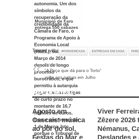
Municipio de Faro
entrega 550 cabazes
com alimentos
Tagged with:
#FAROEMCASA
ENTREGAS EM CASA
FAR
Previous:
“A Peça que dá para o Torto”
volta aos palcos em Julho
RELATED ARTICLES
Agosto em
Viver Ferreir
Cascais: música
Zêzere 2026 
ao pôr do sol,
Némanus, Ca
Festas do Mar e
Deslandes e