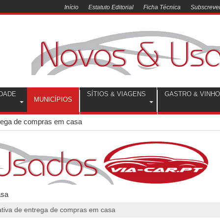
Início
Estatuto Editorial
Ficha Técnica
Subscrever
DADE
SÍTIOS & VIAGENS
GASTRO & VINH
MUNICÍPIOS
ntrega de compras em casa
iativa de entrega de compras em casa