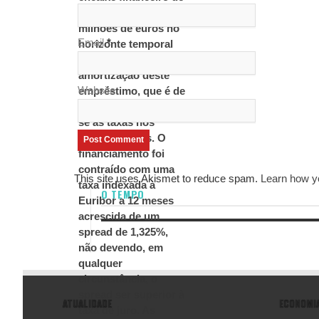
Email
*
Website
This site uses Akismet to reduce spam.
Learn how y
O TEMPO
ATUALIDADE
ECONOMI