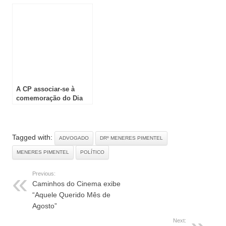
Venda do Alcaide!
Histórico de Palmela
A CP associar-se à
comemoração do Dia
da Mulher
Tagged with:
ADVOGADO
DRº MENERES PIMENTEL
MENERES PIMENTEL
POLÍTICO
Previous:
Caminhos do Cinema exibe
“Aquele Querido Mês de
Agosto”
Next: