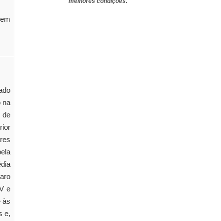
melhores condições.
 nem
lado
o na
o de
ior
ares
ela
dia
varo
XV e
é às
s e,