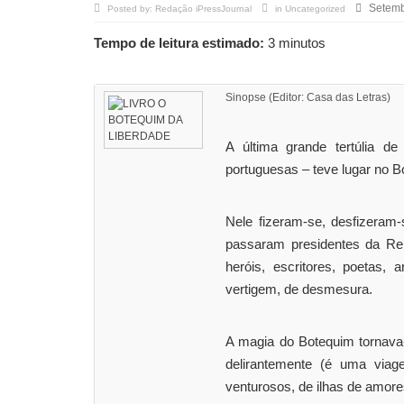
Setemb
Posted by:
Redação iPressJournal
in
Uncategorized
Tempo de leitura estimado:
3 minutos
Sinopse (Editor: Casa das Letras)
A última grande tertúlia de
portuguesas – teve lugar no Bo
Nele fizeram-se, desfizeram-
passaram presidentes da Repú
heróis, escritores, poetas,
vertigem, de desmesura.
A magia do Botequim tornava-
delirantemente (é uma via
venturosos, de ilhas de amore