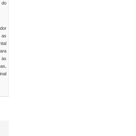
o do
ador
 as
tal
ara
 às
as,
nal