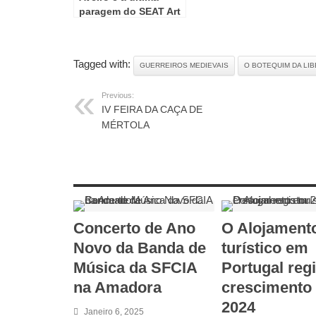
paragem do SEAT Art
Cities
Tagged with:
GUERREIROS MEDIEVAIS
O BOTEQUIM DA LI
Previous:
IV FEIRA DA CAÇA DE
MÉRTOLA
RELATED ARTICLES
Concerto de Ano
O Alojament
Novo da Banda de
turístico em
Música da SFCIA
Portugal reg
na Amadora
crescimento
2024
Janeiro 6, 2025