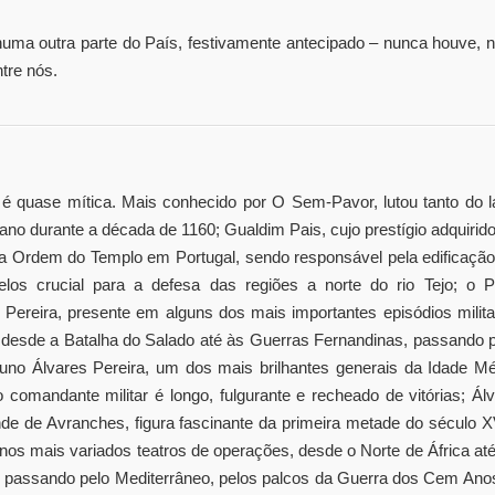
nhuma outra parte do País, festivamente antecipado – nunca houve,
ntre nós.
 é quase mítica. Mais conhecido por O Sem-Pavor, lutou tanto do 
no durante a década de 1160; Gualdim Pais, cujo prestígio adquirid
da Ordem do Templo em Portugal, sendo responsável pela edificaçã
os crucial para a defesa das regiões a norte do rio Tejo; o Pr
 Pereira, presente em alguns dos mais importantes episódios milit
desde a Batalha do Salado até às Guerras Fernandinas, passando p
uno Álvares Pereira, um dos mais brilhantes generais da Idade Mé
comandante militar é longo, fulgurante e recheado de vitórias; Ál
de de Avranches, figura fascinante da primeira metade do século 
r nos mais variados teatros de operações, desde o Norte de África at
io, passando pelo Mediterrâneo, pelos palcos da Guerra dos Cem Ano