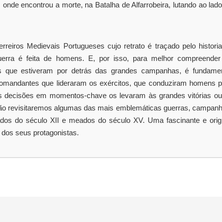
ês, onde encontrou a morte, na Batalha de Alfarrobeira, lutando ao lad
reiros Medievais Portugueses cujo retrato é traçado pelo histori
erra é feita de homens. E, por isso, para melhor compreender
ares que estiveram por detrás das grandes campanhas, é fundamen
omandantes que lideraram os exércitos, que conduziram homens p
s decisões em momentos-chave os levaram às grandes vitórias ou
mão revisitaremos algumas das mais emblemáticas guerras, campanh
ados do século XII e meados do século XV. Uma fascinante e origi
 dos seus protagonistas.