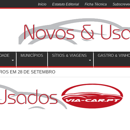
Início
Estatuto Editorial
Ficha Técnica
Subscrever
DADE
MUNICÍPIOS
SÍTIOS & VIAGENS
GASTRO & VINH
VROS EM 28 DE SETEMBRO