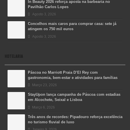
In Beauty 2026 reforça aposta na barbearia no
Pavilhão Carlos Lopes
Agosto 3, 2026
Concelhos mais caros para comprar casa: sete já
atingem os 750 mil euros
Agosto 3, 2026
HOTELARIA
Páscoa no Marriott Praia D’El Rey com
gastronomia, bem-estar e atividades para famílias
Março 23, 2026
StayUpon lança campanha de Páscoa com estadias
em Alcochete, Seixal e Lisboa
Março 6, 2026
Três anos de recordes: Pipadouro reforça excelência
no turismo fluvial de luxo
Janeiro 9, 2026