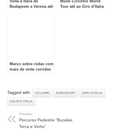
Volta a Itália de
Muito Ciclismo World
Budapeste a Verona até
Tour até ao Giro d’Italia
29 de Maio
Março sobre rodas com
mais de vinte corridas
no Eurosport e na HBO
Max
Tagged with:
CICLISMO
EUROSPORT
GIRO D’ITALIA
VOLTA À ITÁLIA
Previous:
Percurso Pedestre “Bucelas,
Terra e Vinho”